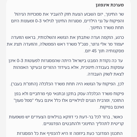
מערכת אינפוגן
שר החינוך, יזם השבוע הצעת חוק להעביר את סמכויות הניהול
והפיקוח על גני הילדים, מסגרות החינוך לגילאי 0-3 ומעונות היום
תחת משרד החינוך.
כרגע, הוקמה ועדה שתבחן את הנושא והשלכותיו, בראש הוועדה
יעמוד מר אלי גרונר, מנכ"ל משרד ראש הממשלה, והוועדה תציג את
מסקנותיה תוך 45 יום.
עד כה נקודת המבט בישראל היתה שהמסגרות לפעוטות 0-3 אינן
עוסקות בעבודה חינוכית, אלא בעידוד ההורים ובעיקר האמהות
לצאת לשוק העבודה.
לכן, הפיקוח על הנושא היה תחת משרד הכלכלה (התמ"ת בעבר).
פיקוח משרד הכלכלה עסק בתקן ובתנאי סף מרחביים ולא בפן
התוכני, ומרבית הגנים לגילאיים אלו כלל אינם בעלי "סמל מעון"
ואינם בפיקוח.
כאשר, ברור לכל בר-דעת כי דווקא בגילאים הצעירים יש משמעות
קריטית לתהליך החינוכי ולהחבטים הפדגוגיים.
התכנון המדובר כעת ביוזמה זו היא להכפיף את כל המסגרות