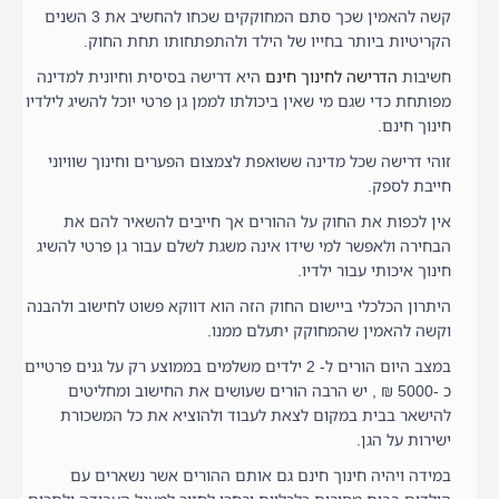
קשה להאמין שכך סתם המחוקקים שכחו להחשיב את 3 השנים
הקריטיות ביותר בחייו של הילד ולהתפתחותו תחת החוק.
חשיבות
הדרישה לחינוך חינם
היא דרישה בסיסית וחיונית למדינה
מפותחת כדי שגם מי שאין ביכולתו לממן גן פרטי יוכל להשיג לילדיו
חינוך חינם.
זוהי דרישה שכל מדינה ששואפת לצמצום הפערים וחינוך שוויוני
חייבת לספק.
אין לכפות את החוק על ההורים אך חייבים להשאיר להם את
הבחירה ולאפשר למי שידו אינה משגת לשלם עבור גן פרטי להשיג
חינוך איכותי עבור ילדיו.
היתרון הכלכלי ביישום החוק הזה הוא דווקא פשוט לחישוב ולהבנה
וקשה להאמין שהמחוקק יתעלם ממנו.
במצב היום הורים ל- 2 ילדים משלמים בממוצע רק על גנים פרטיים
כ -5000 ₪ , יש הרבה הורים שעושים את החישוב ומחליטים
להישאר בבית במקום לצאת לעבוד ולהוציא את כל המשכורת
ישירות על הגן.
במידה ויהיה חינוך חינם גם אותם ההורים אשר נשארים עם