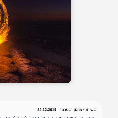
בשיתוף ארגון "בטרם" | 22.12.2019
חג החנוכה הוא חג מקסים המשמח כל ילדה וילד. אך, יש 