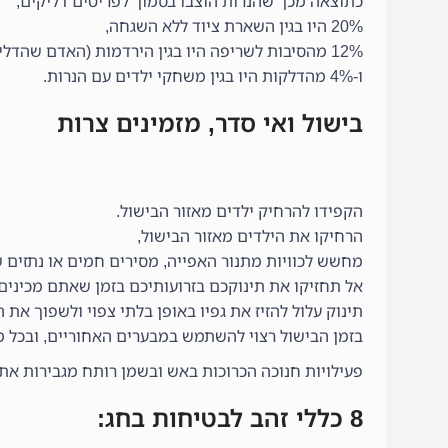
כתוצאה מכך שהנרות הוצבו בסמוך לפריטים דליקים,
20% היו בגין השארת ציוד ללא השגחה,
12% מהסיבות לשריפה היו בגין הירדמות (האדם שהדליק את הנר נרדם בעוד הנרות דולקים)
ו-4% מהדלקות היו בגין משחקי ילדים עם הנרות.
בישול ואי סדר, מזמינים צרות
הקפידו להרחיק ילדים מאזור הבישול.
הרחיקו את הילדים מאזור הבישול,
מחשש לכוויות מתנור האפייה, מסירים חמים או נתזים 
אל תחזיקו את תינוקכם בזרועותיכם בזמן שאתם מכיני
תינוק עלול להזיז את גפיו באופן בלתי צפוי ולשפוך את הנ
בזמן הבישול רצוי להשתמש במבערים האחוריים, ובכל מצ
פעילויות חנוכה הכרוכות באש ובשמן רותח מגבירות את 
8 כללי זהב לבטיחות בחג: