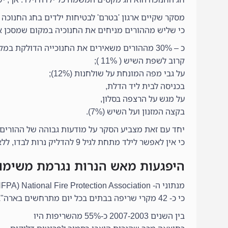
מסקר שקיים ארגון 'בטרם' לבטיחות ילדים בחג החנוכה בשנת 009
כי שליש מההורים מניחים את החנוכיה במקום שמסכן א
כ – 30% מההורים משאירים את החנוכייה הדולקת במקום שמסכן את בטיחות ילדיהם:
קרוב לשפת השיש ( 11% );
על גבי מפה המונחת על שולחנות (12%);
בכניסה לבית ליד הדלת,
על מגש על הרצפה בסלון,
בקצה המזנון ועל השיש (7%).
יחד עם זאת מצביע הסקר על מודעות גבוהה של ההורים
כי אין לאפשר לילד מתחת לגיל 9 להדליק נרות לבדו, ללא השגחה וסיוע של אדם בוגר.
היפגעות מאש הנרות נגרמת משימ
מנתוני ה- NFPA) National Fire Protection Association) בארה"ב עולה,
כי כ- 42 מקרי שריפה בבתים בכל יום מתרחשים בארה"ב כתוצאה משימוש לא בטוח בנרות.
בין השנים 2007-2003 כ-55% מהשריפות היו