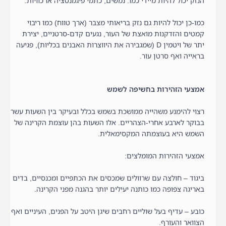
הנזק יכול להיות מיידי כמו: נמשים, כתמי פיגמנטציה או כוויות.
כמו-כן יכול להיות גם נזק בריאותי מצבר (ארך טווח) כמו ריבוי
קמטים והזדקנות מואצת של העור, נגעים קדם-סרטניים, יצירת
יתר של ויטמין D (שמגבירה את היווצרות האבנים בכליות), פגיעה
בראייה ואף סרטן עור.
אמצעי הזהירות בחשיפה לשמש
רצוי להימנע משהייה ממושכת בשמש בכלל ובעיקר בין השעות עשר
בבוקר לארבע אחרי-הצהריים. אלו השעות בהן עוצמת הקרינה של
השמש היא בעוצמתה המקסימאלית.
אמצעי הזהירות המומלצים:
ביגוד – חולצה עם שרוולים שמכסים את הכתפיים ומכנסיים, בדים
באריגה צפופה כמו כותנה יעילים יותר בהגנה מפני הקרינה.
כובע – עדיף בעל שוליים רחבים שיגן היטב על הפנים, העיניים ואף
הצוואר והעורף.