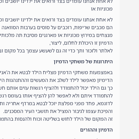
לא אחת אנחנו עומדים בצד ורואים את ילדינו יושבים ו
מכוניות או
לא אחת אנחנו עומדים בצד ורואים את ילדינו יושבים ו
הם מכבים שריפות, רוכבים על סוסים בערבות הסוואנה 
מנצחים במירוץ מכוניות או מארגנים מסיבת תה מלכותי
הדמיון זו היכולת לחלום, ליצור,
לאלתר ולזכור ותך כדי זה גם לשעשע עצמך בכל מקום ובכ
היתרונות של משחקי הדמיון
באמצמעות משחקי הדמיון מצליח הילד לבטא את ה'אני-הפ
הדימיון מאפשר לילד לשלב את המעשים וההתנהגות היח
כך גם הילד יכול להתמודד ולהציף רגשות עזים אותם חש
להתמודד איתם ולא לאפשר להן להציף אותו בעומס רגשי 
לדוגמא, פחד מפני מפלצת יוכל לבטא במרדף אחריה ות
והפיכת עצמו לגיבור המציל את תושבי העיר המסכנים.
זה המקום של הילד לחוש בשליטה וכוח ולהנסות בהתמוד
הדמיון וההורים