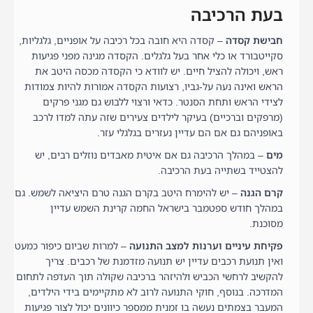
בעת הרכיבה
חבישת קסדה
– קסדה היא חובה בכל רכיבה על אופניים, גלגליות,
סקייטבורד או כלי אחר בעל גלגלים. הקסדה מגינה מפני פגיעות
ראש, ויכולה להציל חיים. יש לוודא כי הקסדה מכסה היטב את
הראש ואינה נעה על-גביו, רצועות הקסדה אמורות להיות צמודות
לצידי הראש ותחת הסנטר. כדאי ורצוי ללבוש גם מגני פרקים
(מרפקים וברכיים) בעיקר לילדים צעירים שזה עתה למדו לרכב
באופניהם גם אם הם עדיין נעזרים בגלגלי עזר.
מים
– במהלך הרכיבה גם אם איטית מאבדים נוזלים רבים, יש
להצטייד בשתייה בעת הרכיבה.
קרם הגנה
– יש להימרח היטב בקרם הגנה טרם היציאה לשמש. גם
במהלך חודש ספטמבר בישראל החמה קרינת השמש עדיין
מסוכנת.
פקיחת עיניים וערנות למצב התנועה
– למרות שביום כיפור כמעט
ואין תנועת רכבים עדיין יש תנועה מזדמנת של רכבים. צריך
להקשיב לרחשי הכביש ולהיזהר ברכיבה שקולה תוך העדפה לתחום
המדרכה. בנוסף, חוקי התנועה לרוב לא מתקיימים בידי הילדים,
המעבר בצמתים נעשה בו זמנית ממספר כיוונים יכול לצור פגיעות