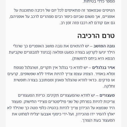
מספר כללי בטיחות.
הטיפים שבמאמר זה מתאימים לכל יום של רכיבה מתוכננת על
אופניים, אך משום שביום כיפור רבים ממהרים לרכב על אופניהם,
גם אם קודם לא רכבו מזה זמן רב.
טרם הרכיבה
גובה המושב
– יש להתאים את גובה מושב האופניים כך שרגלי
הילד יגיעו לקרקע בצורה כמעט ומלאה (בניגוד למבוגרים שקביעת
הכסא היא ביחס לדוושות).
אויר בגלגלים
– יש לוודא כי בגלגל אין תקרים, ושהגלגל מנופח
ומלא באוויר. הצמיג עצמו צריך להיות אחיד ללא שפשופים, קרעים
או סדקים. כדאי לוודא שהגלגל מאוזן ומסתובב בצורה חופשית
וחלקה.
מעצורים
– יש לוודא שהמעצורים תקינים: כריות המעצורים
צריכות להיות במרחק של שני מילימטרים מצידי החישוק. מעצור
היד שנמצא על הכידון צריך להיות בהטיה כלפי מטה כך שהילד לא
יאלץ להסיר ידו מהכידון, ועל-ידי כיפוף אצבעו יצליח לסחוט את
המעצור בעת הצורך.