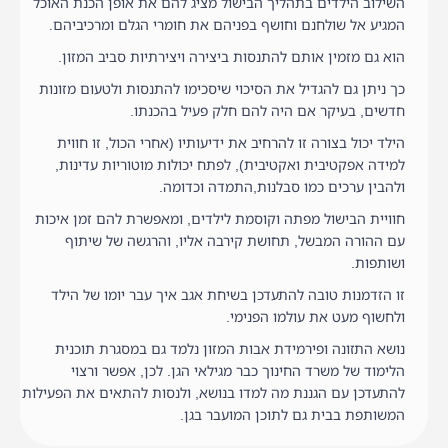
השילוב הילדים בתהליך הבישול מציג להם את אופן הכנת האוכל
המגיע אל שולחנם וחושף בפניהם את חומרי הגלם ומרכיביהם.
הוא גם מזמין אותם להתנסות ביצירה ויצירתיות סביב המזון.
כך ניתן גם להגדיל את הסיכוי שיסכימו להתנסות ולטעום מזונות
חדשים, בעיקר אם היה להם חלק פעיל בהכנתו.
הילד יכול בצורה זו להרחיב את ידיעותיו (אחרי הכול, זו חווית
למידה אפקטיבית ואקטיבית), לפתח יכולות מוטוריות עדינות,
ולהבין ערכים כמו סבלנות,התמדה וכדומה.
חוויית הבישול מפתה וקוסמת לילדים, ומאפשרת להם זמן איכות
עם ההורה המבשל, תחושת קירבה אליו, והרגשה של שיתוף
ושותפות.
זו הזדמנות טובה להתעדכן בשיחת אגב איך עבר יומו של הילד
ולחשוף מעט את עולמו הפנימי.
נושא התזונה ופירמידת אבות המזון נלמד גם במסגרת תוכנית
הלימוד של משרד החינוך כבר מגילאי הגן. לכן, אפשר ורצוי
להתעדכן עם הגננת מה למדו בנושא, ולנסות להתאים את הפעילות
המשותפת בבית גם לתוכן המועבר בגן.