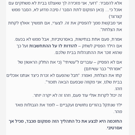
אלא להסביר: "רועי, אני מזכירה לך שאצלנו בבית לא משחקים עם
אוכל כי… (כאן המקום לתת הסבר / סיבה מדוע לא, הסבר ממש
קצרצר)
אני מבקשת ממך להפסיק את זה. לצערי, אם תמשיך אאלץ לקחת
את הצלחת".
אמרת, פעם אחת בנחישות, באסרטיביות, אבל ממש לא בכעס.
אם הילד הפסיק לשחק –
להודות לו על ההתחשבות
ועל כך
שהוא זוכר את ההתנהלות בבית שלכם.
אם לא הפסיק – עוברים ל"עשיתי" (כי את החלק הראשון של
"אמרתי" כבר עשיתם)
קחו את הצלחת, ואמרו: "חבל שהפעם לא זכרת כיצד אנחנו אוכלים
בבית שלנו, אני מקווה שבפעם הבאה תזכור".
וזהו.
זה יכול לקרות אולי עוד פעם, וזהו זה לא יקרה יותר.
ילד שנתקל בהורים נחושים ועקביים – לומד את הגבולות מאד
מהר.
החוכמה היא לבצע את כל התהליך הזה ממקום מכבד, מכיל אך
אסרטיבי
.