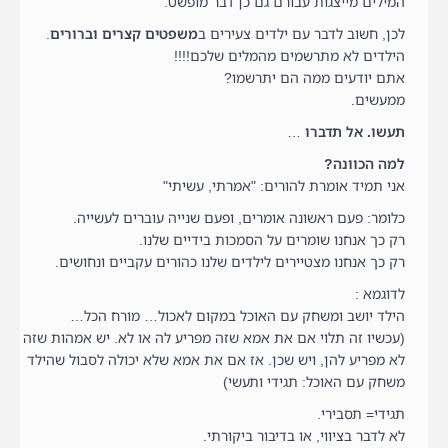
המילים מייצגות עבורם גם כן דבר מופשט.
לכן, חשוב לדבר עם ילדים צעירים ב
משפטים קצרים וברורים
.
הילדים לא מתרשמים מהמלים שלכם!!!!
אתם יודעים ממה הם יתרשמו?
ממעשים.
תעשו. אל תדברו
…
למה הכוונה?
אני תמיד אומרת להורים: "אמרתי, עשיתי"
כלומר: פעם ראשונה אומרים, ופעם שנייה עוברים לעשייה.
רק כך אנחנו שומרים על הסמכות בידיים שלנו.
רק כך אנחנו מצטיירים לילדים שלנו כהורים עקביים ונחושים.
לדוגמא :
הילד יושב ומשחק עם האוכל במקום לאכול… מורח הכל…
(עכשיו זה תלוי אם את אמא שזה מפריע לה או לא. יש אמהות שזה
לא מפריע להן, ויש שכן. אז אם את אמא שלא יכולה לסבול שהילד
משחק עם האוכל: תגידי ותעשי)
תגידי= תסבירי.
לא לדבר בציווי, או בדיבור ביקורתי.