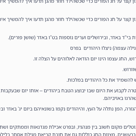
נון קצר על חג הפורים כדי שכשהילד חוזר מהגן תדעו איך להמשיך אי
נון קצר על חג הפורים כדי שכשהילד חוזר מהגן תדעו איך להמשיך אי
 בי"ד באדר, ובירושלים וערים נוספות בט"ו באדר (שושן פורים).
גילה עצמה) ניצלו היהודים בפרס
החג עצמו הינו יום הודאה לאלוהים על הצלה זו.
ורוש.
 להשמיד את כל היהודים במלכות.
רה לקבוע את היום שבו יבוצע הטבח ביהודים – אותו יום שבעקבות 
הרגו באויביהם.
גזרה, המן נתלה על העץ, והיהודים נקמו בשונאיהם ביום יג' באדר ובש
טלים מקום חשוב בין מנהגיו, ובפרט אכילת מגדנאות וממתקים ושתיי
רעשנים. מצוות החג כוללות גם את חובת קריאת מגילת אסתר בלילה