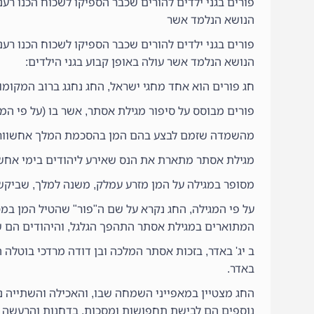
פורים בגני ילדים להורים שכבר הספיקו לשכוח הכנו רע
הנושא הנלמד אשר
פורים בגני ילדים להורים שכבר הספיקו לשכוח הכנו רע
הנושא הנלמד אשר עולה באופן קבוע בגני הילדים:
חג פורים הוא אחד מחגי ישראל, החג נחגג ברוב המקומות
פורים מבוסס על סיפור מגילת אסתר, אשר בו (על פי המ
מהשמדה שזמם לבצע בהם המן בהסכמת המלך אחשוורוש, 
מגילת אסתר מתארת את הנס שאירע ליהודים בימי אחשו
מסופר במגילה על המן מזרע עמלק, משנה למלך, שביקש
על פי המגילה, החג נקרא על שם ה"פור" שהטיל המן במט
המתוארים במגילת אסתר התהפך הגלגל, והיהודים הם ש
ב יג' באדר, בזכות אסתר המלכה ובן דודה מרדכי בוטלה ה
באדר.
החג מצטיין במאפייני השמחה שבו, והאכילה והשתייה נו
נוספים הם לבישת תחפושות ומסכות, בדחנות והרעשה ב