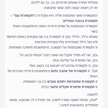
פעילות אחרת שאתם מרוכזים בה, כך גם ילדכם.
וזו רק דוגמה קטנה למה שאני מתכוונת.
התקשורת שאני מתכוונת אליה היא מוגדרת כ
"תקשורת עם" –
תקשורת בגובה העיניים
.
תקשורת המבוססת על שוויון וראיית האחר והתחשבות האחד
בשני:
(אנחנו בילד, והילד בנו) זו תקשורת בה אנו נמצאים באותו המישור
ולא נעל הילד ומנחיתים עליו פקודות והוראות.
זו תקשורת שמבוססת על הקשבה, והתחשבות וחשיבה משותפת.
נכון, אני לא תמיד אקבל מה שאני רוצה "עכשיו וברגע זה".
נכון, אני מוותרת על שליטה וכוח.
נכון, זו תקשורת שהדברים יתבצעו בה בקצב אחר.
אבל, זו
תקשורת של אהבה וחום
והתחשבות וראיית הצרכים של
האחר.
זו
תקשורת שמקדמת יחסים טובים
בין בני המשפחה.
זו
תקשורת שיוצרת אקלים מיטבי
בבית.
לדוגמה:
"
יונתן, עכשיו השעה עשרה לשבע, אני מזכירה לך שבשבע, אנחנו
מתחילים התארגנות לשינה
"