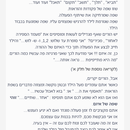
"תביא" , "תלך" , "תשב" "תקום" "תאכל" ועוד ועוד…
שזו שפה של פקודות והוראות.
שפה שמרחיקה את שיתוף הפעולה.
שפה שגורמת לילד להרגיש שמצווים עליו. שפה שפוגעת בכבוד
הילד.
יש הורים שאף מגדילים לעשות ומוסיפים את "מעמד הספירה
לאחור" , מכירים? "אני סופרת עד שלוש: 1,2, ו- ש- לוש…" והילד
חייב לבצע את הפעולה תוך כדי האיום של ההורה.
כן, זה איום !!! אני מודעת לכך שאני מרגיזה פה עכשיו כמה הורים.
"מה היא מתייפיפת … נראה אותה…."
(
לקריאה נוספת של חלק א'
)
אבל, הורים יקרים,
כאשר אתם עומדים מעל הילד ובטון נוקשה ומצווה מדברים בשפת
הוראות: "תאסוף את ה… " או: " בוא לאכול עכשיו… "
ואז אם הוא לא שומע לכם אתם תוסיפו : "אחד…שתיים…."
זוהי
שפה של איום
.
אתם מקציבים לו זמן פעולה מוגדר ואם לא יגיע העונש…
אז אני מבקשת מכם, להיות בכנות עם עצמכם.
אם זה מה שעובד לכם ונוח לכם עם זה – אין בעיה.
אני לא אומר לכם כיצד להתנהל מול הילד שלכם.