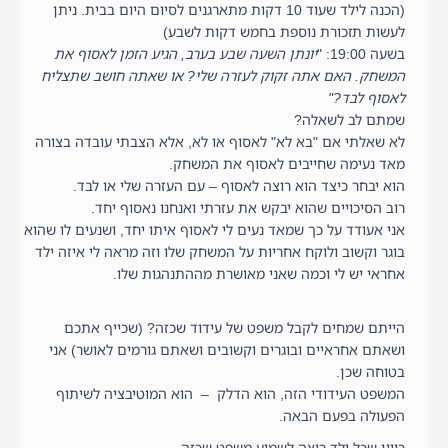
(הכנה לילד שעוד 10 דקות מתארגנים לסיום היום בבית. ניתן
לעשות תזכורת נוספת בחמש דקות לשבע)
בשעה 19:00: "
יונתן השעה שבע בערב, הגיע הזמן לאסוף את
המשחק. האם אתה זקוק לעזרה שלי? או שאתה חושב שתצליח
לאסוף לבד?"
שמתם לב לשאלה?
לא שאלתי אם "בא לא" לאסוף או לא, אלא הצבתי עובדה בצורה
מאד נעימה שחייבים לאסוף את המשחק.
הוא יבחר כיצד הוא רוצה לאסוף – עם העזרה שלי או לבד.
רוב הסיכויים שהוא יבקש את עזרתי ואנחנו נאסוף יחד.
אני אעודד על כך שמאד נעים לי לאסוף איתו יחד, ושנעים לו שהוא
בוגר וקשוב ולוקח אחריות על המשחק שלו וזה מראה לי איזה ילד
אחראי יש לי וכמה שאני מאושרת מההתנהגות שלו.
הייתם שמחים לקבל משפט של עידוד שכזה? (שכייף אתכם
ושאתם אחראיים ובוגרים וקשובים ושאתם גורמים לאושר) אני
בטוחה שכן.
המשפט העידודי הזה, הוא הדלק – הוא המוטיבציה לשיתוף
הפעולה בפעם הבאה.