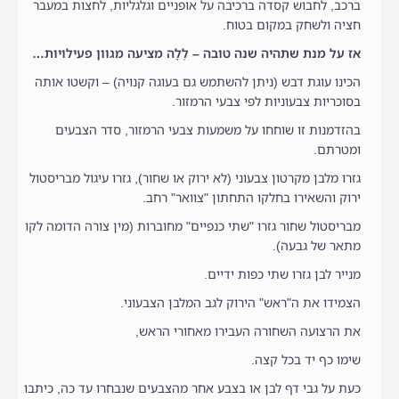
ברכב, לחבוש קסדה ברכיבה על אופניים וגלגליות, לחצות במעבר
חציה ולשחק במקום בטוח.
אז על מנת שתהיה שנה טובה – לֶלָה מציעה מגוון פעילויות…
הכינו עוגת דבש (ניתן להשתמש גם בעוגה קנויה) – וקשטו אותה
בסוכריות צבעוניות לפי צבעי הרמזור.
בהזדמנות זו שוחחו על משמעות צבעי הרמזור, סדר הצבעים
ומטרתם.
גזרו מלבן מקרטון צבעוני (לא ירוק או שחור), גזרו עיגול מבריסטול
ירוק והשאירו בחלקו התחתון "צוואר" רחב.
מבריסטול שחור גזרו "שתי כנפיים" מחוברות (מין צורה הדומה לקו
מתאר של גבעה).
מנייר לבן גזרו שתי כפות ידיים.
הצמידו את ה"ראש" הירוק לגב המלבן הצבעוני.
את הרצועה השחורה העבירו מאחורי הראש,
שימו כף יד בכל קצה.
כעת על גבי דף לבן או בצבע אחר מהצבעים שנבחרו עד כה, כיתבו