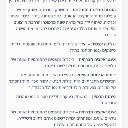
לפעמים בין קבוצות או בין יחידים ואפילו בין יחיד לקבוצה ולהיפך.
הוגנות סבלנות וסובלנות
– המשחק במרחב המשותף מחייב
פעילות תחת ה"חוקים" הנהוגים, כגון: המתנה בתור, כיבוד האחר
וכדומה. שיתוף ילד בעל מראה שונה מהמוכר והרחבת הייצוגים
הויזואליים אותם הילד מכיר יכולה לתרום להכרתו את השונה
וכיבודו.
שליטה עצמית
– הילדים לומדים לרסן התנהגות פוגענית, דחיית
סיפוקים (כמו המתנה בתור).
אינטראקציה חברתית
– הילדים נחשפים להתנהגויות שונות של
גילאים שונים, ומפתחים יכולת לשפוט אותם.
ביסוס הביטחון העצמי
– הפעילות החברתית מפתחת את
הכישורים החברתיים ואת יכולות הביטוי. יתרה מכך, חיוך ותמיכה
של ההורים בפעילות הילד וקריאות כמו "כל הכבוד", "
פיתוח הדמיון
– המשחק בעיקר בחללים סגורים כמו מנהרות
ומגלשות.
אינטראקציה חברתית
– הילדים נחשפים להתנהגויות שונות של
גילאים שונים, ומפתחים יכולת לשפוט אותם לחיוב ולשלילה,
ולשקול אימוץ של התנהגויות מועדפות.