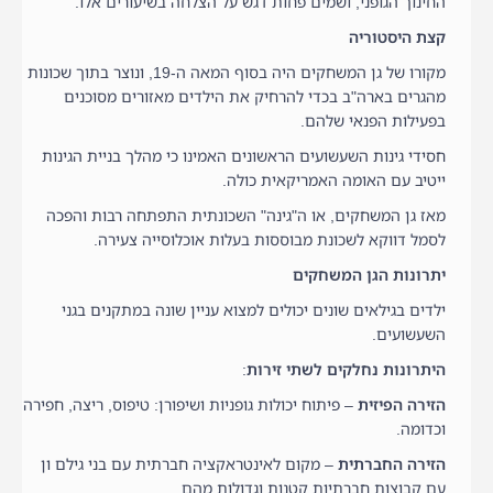
החינוך הגופני, ושמים פחות דגש על הצלחה בשיעורים אלו.
קצת היסטוריה
מקורו של גן המשחקים היה בסוף המאה ה-19, ונוצר בתוך שכונות
מהגרים בארה"ב בכדי להרחיק את הילדים מאזורים מסוכנים
בפעילות הפנאי שלהם.
חסידי גינות השעשועים הראשונים האמינו כי מהלך בניית הגינות
ייטיב עם האומה האמריקאית כולה.
מאז גן המשחקים, או ה"גינה" השכונתית התפתחה רבות והפכה
לסמל דווקא לשכונת מבוססות בעלות אוכלוסייה צעירה.
יתרונות הגן המשחקים
ילדים בגילאים שונים יכולים למצוא עניין שונה במתקנים בגני
השעשועים.
היתרונות נחלקים לשתי זירות
:
הזירה הפיזית
– פיתוח יכולות גופניות ושיפורן: טיפוס, ריצה, חפירה
וכדומה.
הזירה החברתית
– מקום לאינטראקציה חברתית עם בני גילם ון
עם קבוצות חברתיות קטנות וגדולות מהם.