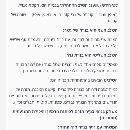
לפי הירש (1996) השלב ההתחלתי בבנייה הוא הקמת מִגְדָּל:
באופן אנכי – קובייה על גבי קובייה, או באופן אופקי – שורה של
קוביות.
השלב השני הוא בנייה של גשר:
הצבת שני גופים זה לצד זה, עם רווח ביניהם, והעמדת גוף שלישי
על קצה כל אחד משני לבני הבסיס, כך שיגשר על הרווח.
השלב השלישי הוא בניית גדר:
מצמידים גופים אחד לשני ויוצרים שטח סגור (אם לבני הבנייה
גדולות מספיק הילדים יוכלו להיכנס לתוך השטח המגודר).
השלבים הבאים בהתפתחות הבנייה הם:
בנייה לגובה ולרוחב בצורה סימטרית; קישוט המבנה; חזרה על
יחידות בנייה ומשחק יצירתי תוך שילוב בעלי חיים ופרטים נוספים
הנדרשים בתהליך הבנייה (בדים, מכוניות, מוטות, חבלים וכד').
משחק בְּגופֵי בְּנִיָיה תורם לפיתוח הדמיון והיכולת התנועתית
(מוטורית)
המשחק עם גופֵי בנייה הוא פתוח: