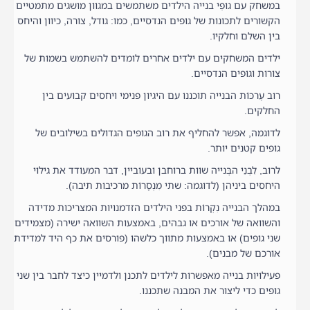
במשחק עם גופֵי בנייה הילדים משתמשים במגוון מושגים מתמטיים
הקשורים לתכונות של גופים הנדסיים, כמו: גודל, צורה, כיוון והיחס
בין השלם וחלקיו.
ילדים המשחקים עם ילדים אחרים לומדים להשתמש בשמות של
צורות וגופים הנדסיים.
רוב עֶרכּוֹת הבנייה תוכננו עם היגיון פנימי ויחסים קבועים בין
החלקים.
לדוגמה, אפשר להחליף את רוב הגופים הגדולים בשילובים של
גופים קטנים יותר.
לרוב, לִבְנֵי הבְּנייה שוות ברוחבן ובעוביין, דבר המעודד את גילוי
היחסים ביניהן (לדוגמה: שתי מִנְסָרוֹת מרכיבות תיבה).
במהלך הבנייה נִקְרוֹת בפני הילדים הזדמנויות המצריכות מדידה
והשוואה של אורכים או גבהים, באמצעות השוואה ישירה (מצמידים
שני גופים) או באמצעות מתווך כלשהו (פורסים את כף היד למדידת
אורכם של מבנים).
פעילויות בנייה מאפשרות לילדים לתכנן ולדמיין כיצד לחבר בין שני
גופים כדי ליצור את המבנה שתכננו.