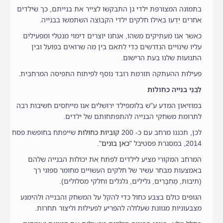
בתמונה המצורפת ילדי גן התבקשו לצייר את בנייתם, כך שילדים
אחרים יֵדְעוּ באילו חלקים ילדי הקבוצה השתמשו בבנייה.
כאשר אנו מעתיקים משהו, אנחנו יוצרים דימוי מנטלי ומפעילים
עליו שינויים הנדרשים כדי לתאם בין מה שרואים בפועל ובין
התנועות שלנו בעת הרישום.
פעילות ההעתקה תורמת רובד נוסף לפיתוח התפיסה המרחבית.
לִבְנֵי בנייה כחולות
במוזיאון המדע ע"ש בלומפילד ירושלים אנו מייחסים חשיבות רבה
לתרומת משחקי הבנייה להתפתחותם של ילדים.
לכן, תכננו מרחב עם כ- 200
קוביות כחולות
שייפתח בחופשת פסח
2014, במסגרת פסטיבל "
כאן בונים
".
המרחב המקורי מציע לילדים לפתח את יכולות הבנייה שלהם
באמצעות מבחר עשיר של חלקים העשויים מחומר ספוגי רך
(תיבות, מַחְבָּרִים, גלילים, גלגלים וחלקי מסלולים).
הגופים כולם בצבע כחול כדי להקל על המשחק והבנייה ולהימנע
מצבעוניות מגוונת שעלולה להפריע לפעילות וליצור תחרות.