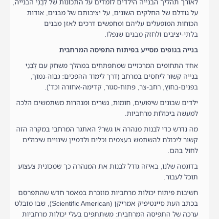
לאורך תהליך הבנייה הילדים לומדים על התכונות של לִבְנֵי הבנייה,
על גודלם של החלקים השונים, על יציבותם של מבנים, אודות
הכוחות המופעלים עליהם ומחפשים דרכים לאזן מבנים
בלתי-יציבים ולחזק מבנים שנפלו.
בנייה בגופים מסייע בפיתוח התפיסה המרחבית
אחד התחומים המרכזיים שמתפתחים במהלך משחק עם לִבְנֵי
בנייה קשור ליחסים במרחב (דרך לימוד ההפכים: גבוה-נמוך,
בפנים-בחוץ, רחב-צר, פתוח-סגור, קדימה-אחורה וכד').
ילדים שבונים שיפועים, חומות, גשרים ומנהרות משתמשים הלכה
למעשה ביכולות מרחביות.
מה נדרש כדי לבנות מנהרה או גשר? האתגר המרחבי במקרה הזה
קשור ליכולת להשתמש בעצמים וכלים ולדמיין שינויים שיכולים
לחול בהם.
בדוגמה שלנו, באיזה גודל לבנות את המנהרה כך שמכונית צעצוע
תוכל לעבור.
חשיבות פיתוח יכולות מרחביות מוזכרת במאמר חדש שהתפרסם
בכתב העת סיינטיפיק אמריקן (Scientific American), שבו מובלט
ערכה של התפיסה המרחבית: משתתפים בעלי יכולות מרחביות