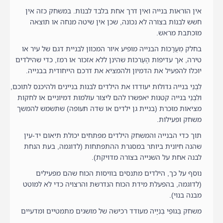
אין הוראות בנייה ואין דרך אחת בלבד לבנוֹת. במשחק כזה אין
חשש לבנוֹת בצורה לא נכונה, שכן אין שיטה מנחה או תוצאה
מוכתבת מראש.
בחלק מְעֲרָכוֹת הבנייה מופיע איור המכוון לבניית דגם של עיר או
טירה, אך עדיפוֹת הָעֶרכּוֹת שהינן ללא אזכור או רמז, כדי שהילדים
יוכלו להפעיל את הדמיון ולהמציא את דרכם הייחודית בבנייה.
לִבְנֵי בנייה גדולות יעודדו את הילדים לבנות בניינים ולהיכנס לתוכם,
ולִבְנֵי בנייה קטנות יאפשרו להם ליצור עולמות דמיוניים או לחקות
מציאות מוּכרת (בניית גן ילדים או שדה תעופה) שתשמש להמשך
משחק ופעילות.
תוך כדי הבנייה והמשחק הילדים מפתחים יכולת תיאום יד-עין
שהנה חיונית ביותר במסגרת ההתפתחות (לדוגמה, בעת הנחת
לבנה אחת על השנייה בצורה מדויקת).
נוסף על כך, הילדים מתנסים בוויסות הכוח שהם מפעילים
(לדוגמה, בהפעלת מידת הכוח הנדרשת והרצויה כדי לא למוטט
מבנה בנוי).
משחק בְּגופֵי בְּנִיָיה מעודד רכישה של מושגים מתמטיים ומדעיים