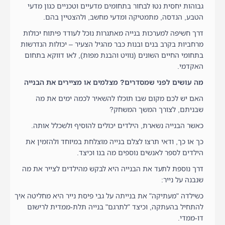
גבוהות יחסית נטוּ לבחור בתחומים מדעיים וטכניים כגון מדעי
הטבע, הנדסה, מתמטיקה ומדעי מחשב, ולהצטיין בהם.
דרך חשיפה למערכות בנייה מאתגרות נוכל לעודד פיתוח יכולות
מרחביות בקרב בנים ובנות כבר מהגיל הצעיר – יכולות הנדרשות
בתחומי החיים השונים (נוויט והבנת מפות), לאו דווקא בתחום
האקדמי.
מה עושים לפני שמסדרים? מצלמים או מציירים את הבנייה
האם יש לכם מקום שבו תוכלו להשאיר לכמה ימים את מה
שבניתם, לצורך המשך המשחק?
כאשר הבנייה נשארת, הילדים יכולים להוסיף ולשכלל אותה.
כך או כך, ודאי תרצו לצלם בנייה מוצלחת במיוחד ולהזמין את
הילדים לספר לאנשים נוספים מה בנו וכיצד.
דרך נוספת לתעד את הבנייה היא לבקש מהילדים לצייר את מה
שנבנה על נייר:
כשילדה "מעתיקה" את בנייתה על גבי פיסת נייר היא מחליטה איך
להתחיל בהעתקה, וכיצד "לתרגם" בנייה תלת-ממדית לרישום
דו-ממדי.