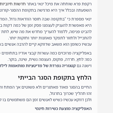
רקפת פרא שוחחה את מיכל ינאי באתר
חדשות חיוביות
השפעתה ובכלל איך היא מרגישה בתקופת ההסגר-קורונה
ינאי מספרת כי "בתקופה שבה חוסר הוודאות גדול, המ
היא מאפשרת להעניק לעצמנו פסק זמן של כמה דקות בי
להביט פנימה, ללמוד להעריך מחדש את מה שיש, לתת ל
להתכייל ולחזור לתפקד מאוזנות יותר וחזקות יותר.
עכשיו כשזמן הוא משאב שדווקא קיים להרבה אנשים בשפ
באפליקציה מרוכזים כמה עשרות קבצי אודיו בתחומים מ
כמו: לחץ, חרדה, פוקוס, העצמה נשית, שינה, בוקר.
וישנה גם
קטגוריה נפרדת של מדיטציות מותאמות לילדים בג
הלחץ בתקופת הסגר הבייתי
החיים בהסגר מאוד מאתגרים ולא פשוטים אך המתח והדא
זהו תהליך שכרוך בתרגול,
ולכן דווקא עכשיו כשיש לאנשים זמן הם משתמשים בו 
האפליקציה מוצעת כשירות חינמי