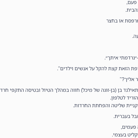
פעם,
הבית.
מרפסת או בחצר
ה.
״נרדמתי איתך״.
ת הזאת קצת להקל על אנשים וילדים".
 אליך?"
אילנד בן (בן-זוגה של מיכל) חווה במהלך הטיול ובטיסה התקפי חרדה
ריד לטלפון.
הקניית שליטה והפחתת החרדות.
בל בעברית.
 פעמים,
קליט בעצמי.