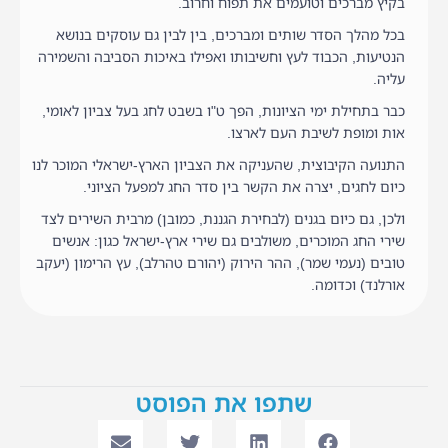
בקיץ מברכים וטועמים את תפוח וחרוב.
בכל מהלך הסדר שותים ומברכים, בין לבין גם עוסקים בנושא
הנטיעות, הכבוד לעץ וחשיבותו ואפילו באיכות הסביבה והשמירה
עליה.
כבר בתחילת ימי הציונות, הפך ט"ו בשבט לחג בעל צביון לאומי,
אות ומופת לשיבת העם לארצו.
התנועה הקיבוצית, שהעניקה את הצביון הארץ-ישראלי המוכר לנו
כיום לחגים, יצרה את הקשר בין סדר החג למפעל הציוני.
ולכן, גם כיום בגנים (לבחירת הגננת, כמובן) מרבית השירים לצד
שירי החג המוכרים, משולבים גם שירי ארץ-ישראל כגון: אנשים
טובים (נעמי שמר), ההר הירוק (יהורם טהרלב), עץ הרימון (יעקב
אורלנד) וכדומה.
שתפו את הפוסט