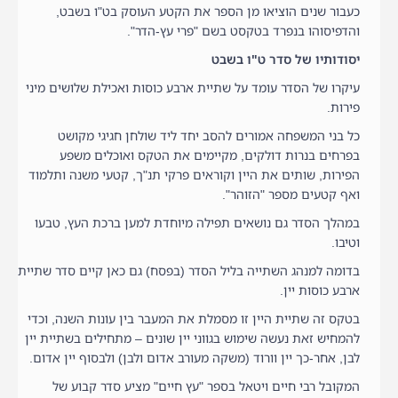
כעבור שנים הוציאו מן הספר את הקטע העוסק בט"ו בשבט,
והדפיסוהו בנפרד בטקסט בשם "פרי עץ-הדר".
יסודותיו של סדר ט"ו בשבט
עיקרו של הסדר עומד על שתיית ארבע כוסות ואכילת שלושים מיני
פירות.
כל בני המשפחה אמורים להסב יחד ליד שולחן חגיגי מקושט
בפרחים בנרות דולקים, מקיימים את הטקס ואוכלים משפע
הפירות, שותים את היין וקוראים פרקי תנ"ך, קטעי משנה ותלמוד
ואף קטעים מספר "הזוהר".
במהלך הסדר גם נושאים תפילה מיוחדת למען ברכת העץ, טבעו
וטיבו.
בדומה למנהג השתייה בליל הסדר (בפסח) גם כאן קיים סדר שתיית
ארבע כוסות יין.
בטקס זה שתיית היין זו מסמלת את המעבר בין עונות השנה, וכדי
להמחיש זאת נעשה שימוש בגווני יין שונים – מתחילים בשתיית יין
לבן, אחר-כך יין וורוד (משקה מעורב אדום ולבן) ולבסוף יין אדום.
המקובל רבי חיים ויטאל בספר "עץ חיים" מציע סדר קבוע של