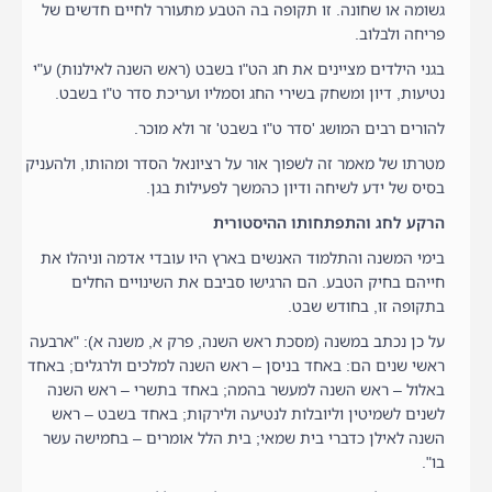
גשומה או שחונה. זו תקופה בה הטבע מתעורר לחיים חדשים של
פריחה ולבלוב.
בגני הילדים מציינים את חג הט"ו בשבט (ראש השנה לאילנות) ע"י
נטיעות, דיון ומשחק בשירי החג וסמליו ועריכת סדר ט"ו בשבט.
להורים רבים המושג 'סדר ט"ו בשבט' זר ולא מוכר.
מטרתו של מאמר זה לשפוך אור על רציונאל הסדר ומהותו, ולהעניק
בסיס של ידע לשיחה ודיון כהמשך לפעילות בגן.
הרקע לחג והתפתחותו ההיסטורית
בימי המשנה והתלמוד האנשים בארץ היו עובדי אדמה וניהלו את
חייהם בחיק הטבע. הם הרגישו סביבם את השינויים החלים
בתקופה זו, בחודש שבט.
על כן נכתב במשנה (מסכת ראש השנה, פרק א, משנה א): "ארבעה
ראשי שנים הם: באחד בניסן – ראש השנה למלכים ולרגלים; באחד
באלול – ראש השנה למעשר בהמה; באחד בתשרי – ראש השנה
לשנים לשמיטין וליובלות לנטיעה ולירקות; באחד בשבט – ראש
השנה לאילן כדברי בית שמאי; בית הלל אומרים – בחמישה עשר
בו".