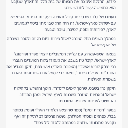
כידוע, ההלכה אימצה את הצעתו של בית הלל, והתאריך שנקבע
הוא החמישה-עשר לחודש שבט.
מעמדו של ט"ו בשבט כחג קיבל תאוצה בעקבות הניתוק הפיזי של
עם-ישראל מארץ-ישראל. זה היה החג שבו ניתן ביטוי לגעגועים
לארץ, לפירותיה ונופה, לטיבה, טוּבה וטבעה.
במהלך השנים החל המנהג לאכול פירות ביום חג זה ולספר בשבחה
של ארץ-ישראל.
במאה השש-עשרה, עם עליית המקובלים יוצאי ספרד ופורטוגל
לארץ-ישראל, קיבל ט"ו בשבט את מעמדו בלוח המועדים העברי.
רבי יצחק לוריא אשכנזי (המכונה האר"י) איש צפת, תיקן והגדיר את
החג כ"יום אכילת פירות", וזאת כדי לסמל את השתתפות האדם
בשמחת האילנות.
תיקון ט"ו בשבט, שהפך לימים ל"סדר", הופץ והושרש בקהילות
ישראל ובארצות המזרח השכנות לארץ-ישראל ומהן התרחב
והתפשט לארצות אירופה המזרחית.
בספר "חמדת ימים" (ספר שהוציאו תלמידי האר"י ועוסק במוסר
בבלי, מנהגים ונוסחי תפילות), נעשה פרסום רב לתיקון זה ואף
נקבעה מתכונתו שדומה במהותה ל"סדר ליל פסח".