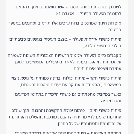
לשם כך נדרשות הכוונה והסברה אשר מושגות בחינוך בהתאם
לתוכנית הפעולה הבינ"ל – אג'נדה 21.
מוסדות חינוך שמחנכים ברוח ערכים אלו תורמים ומחנכים במספר
היבטים:
פיתוח כישורי אזרחות פעילה – בעצם העיסוק בנושאים סביבתיים
הילדים נחשפים לידע,
מקבלים כלים לפעולה אל מול הרשויות הציבוריות השונות לשמירה
על זכויותיה, ויהפכו בעתיד לאזרחים פעילים המשפיעים למען
עתידם ושיפור איכות חייהם.
פיתוח כישורי חקר – פיתוח יכולות בחינה כמותית על נושא ניצול
המשאבים , התמודדות עם קביעת יעדים ומטרות והשגתם,
כאשר במקביל מתפתחים גם כישורי הלמידה בתחומי המדעים
והטכנולוגיה.
פיתוח כישורי חיים – פיתוח יכולת ההקשבה וההבנה, תוך שילוב
פתרונות שונים לדילמה יחידה והבנת מורכבות והשלכת הפתרונות
על יתרונותיו וחסרונותיו של כל פתרון.
הפחתת האלימות – חינוך להתנהגות אחראית במרחב הציבורי,