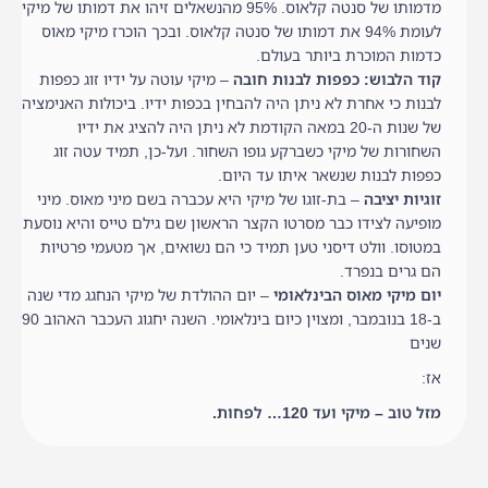
מדמותו של סנטה קלאוס. 95% מהנשאלים זיהו את דמותו של מיקי
לעומת 94% את דמותו של סנטה קלאוס. ובכך הוכרז מיקי מאוס
כדמות המוכרת ביותר בעולם.
קוד הלבוש: כפפות לבנות חובה
– מיקי עוטה על ידיו זוג כפפות
לבנות כי אחרת לא ניתן היה להבחין בכפות ידיו. ביכולות האנימציה
של שנות ה-20 במאה הקודמת לא ניתן היה להציג את ידיו
השחורות של מיקי כשברקע גופו השחור. ועל-כן, תמיד עטה זוג
כפפות לבנות שנשאר איתו עד היום.
זוגיות יציבה
– בת-זוגו של מיקי היא עכברה בשם מיני מאוס. מיני
מופיעה לצידו כבר מסרטו הקצר הראשון שם גילם טייס והיא נוסעת
במטוסו. וולט דיסני טען תמיד כי הם נשואים, אך מטעמי פרטיות
הם גרים בנפרד.
יום מיקי מאוס הבינלאומי
– יום ההולדת של מיקי הנחגג מדי שנה
ב-18 בנובמבר, ומצוין כיום בינלאומי. השנה יחגוג העכבר האהוב 90
שנים
אז:
מזל טוב – מיקי ועד 120… לפחות.