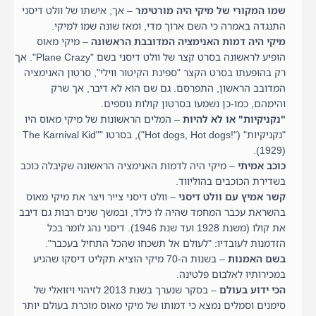
שמו המקורי של מיקי היה מורטימר
– אך, אישתו של וולט דיסני
התנגדה באמרה כי השם ארוך מדי, ומאז שונה שמו למיקי.
מיקי היה דמות האנימציה המדובבת הראשונה
– מיקי מאוס
הופיע לראשונה בסרט קצר של וולט דיסני בשם "Plane Crazy". אך
רק בהופעתו בסרט הקצר "ספינת הקיטור ווילי", סרטון האנימציה
המדובב הראשון, התפרסם. גם שם הוא לא דיבר, אך שרק
והימהם, כמו-כן נשמעו בסרטון קולות נוספים.
"נקניקיות" או לא להיות
– המלים הראשונות של מיקי מאוס היו
"נקניקיות" ("!Hot dogs, Hot dogs"), בסרטו "The Karnival Kid"
(1929).
כוכב אמיתי
– מיקי היה לדמות האנימציה הראשונה שקיבלה כוכב
בשדירת הכוכבים בהוליווד.
קשר אמיץ עם וולט דיסני
– וולט דיסני צייר ויצר את מיקי מאוס
בהשראת עכבר המחמד שהיה לו כילד, ובמשך שנים רבות גם דיבב
את קולו (משנת 1928 ועד שנת 1946). דיסני נהג לומר בכל
הזדמנות לעובדיו: "לעולם אל תשכחו שהכל התחיל בעכבר".
בשם האמנות
– בשנות ה-70 מיקי הוציא תקליט דיסקו שהגיע
במכירותיו לאלבום פלטינה.
הכי ידוע בעולם
– בסקר שנערך בשנת 2013 לזיהוי ויזואלי של
סימנים וסמלים נמצא כי דמותו של מיקי מאוס מוכרת בעולם יותר