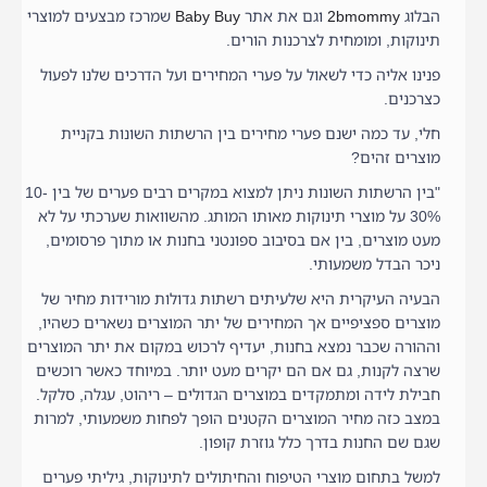
הבלוג
2bmommy
וגם את אתר
Baby Buy
שמרכז מבצעים למוצרי
תינוקות, ומומחית לצרכנות הורים.
פנינו אליה כדי לשאול על פערי המחירים ועל הדרכים שלנו לפעול
כצרכנים.
חלי, עד כמה ישנם פערי מחירים בין הרשתות השונות בקניית
מוצרים זהים?
"בין הרשתות השונות ניתן למצוא במקרים רבים פערים של בין 10-
30% על מוצרי תינוקות מאותו המותג. מהשוואות שערכתי על לא
מעט מוצרים, בין אם בסיבוב ספונטני בחנות או מתוך פרסומים,
ניכר הבדל משמעותי.
הבעיה העיקרית היא שלעיתים רשתות גדולות מורידות מחיר של
מוצרים ספציפיים אך המחירים של יתר המוצרים נשארים כשהיו,
וההורה שכבר נמצא בחנות, יעדיף לרכוש במקום את יתר המוצרים
שרצה לקנות, גם אם הם יקרים מעט יותר. במיוחד כאשר רוכשים
חבילת לידה ומתמקדים במוצרים הגדולים – ריהוט, עגלה, סלקל.
במצב כזה מחיר המוצרים הקטנים הופך לפחות משמעותי, למרות
שגם שם החנות בדרך כלל גוזרת קופון.
למשל בתחום מוצרי הטיפוח והחיתולים לתינוקות, גיליתי פערים