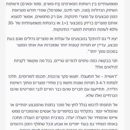
משמעותיים בין רשתות הפארמים (ניו-פארם, סופר-פארם) ורשתות
השיווק הגדולות (מגה, חצי חינם, שופרסל) שמדי חודש מוציאות
המון מבצעים על מוצרי תינוקות. אם רק מחפשים, אפשר למצוא
אותם מוצרים בדיוק במבצעי 1+1 או בהנחות משמעותיות של 30-
40% לעומת החנויות למוצרי התינוקות.
יצא לי גם להתקל במבצעים על עגלות או מוצרים גדולים שגם בעת
מבצע, עדיין יש חנויות קטנות יותר שמוכרות את אותו המוצר
בסכום נמוך יותר".
תני בבקשה כמה טיפים להורים טריים, בכל מה שקשור לקניות
לגילאים אלו?
"ראשית – אל תתעצלו. תעשו סקר צרכנות, תכנסו לפורומים, תלכו
לפחות ל-3-4 חנויות שונות ותשוו בין מחירי מוצרים מתוך רשימת
הלידה, תתייעצו עם חברים שהם כבר הורים לגבי הפריטים שהם
הכרחיים ואלו שלא.
אל תתפתו לרכוש בגלל לחץ של מוכר בחנות שהמבצע יסתיים או
שהמלאי יגמר. נתקלתי גם בסיפורים על אנשים שהמוכרים ממש
איימו שהמחיר של העגלה יעלה. במרבית המקרים העגלה תחכה
באותו המחיר גם בעוד יומיים או שבוע וככל שחולף הזמן הדגמים