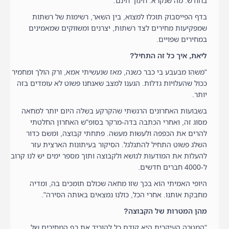
בחודש. מה שנקרא: חינוך חינם.
בדף הפייסבוק תוכלו למצוא, בין השאר, רשימות של רשתות
שמפקיעות מחירים לצד רשתות, יצרנים ומשווקים שמאמינים
במחירים שפויים.
ליאת, איך כל זה התחיל?
"משהו מבעבע בי כבר כשנה, מאז שנעשיתי אמא, ורק הולך ומחמיר
ככול שהעלויות גדלות. הגענו למצב שאנחנו פשוט לא עומדים בזה
יותר.
בשבועות האחרונים הרגשתי שהקרקע בשלה היום יותר למחאה
מסוג זה, ואחרי הכתבה בדה-מרקר בסופ"ש האחרון החלטתי
להרים את הכפפה ולעשות מעשה. פתחתי קבוצה, ומשם כדור
השלג פשוט התחיל להתגלגל. הסיקור בעיתונות הארצית עזר
להעלות את המודעות לנושא ולקבוצה ותוך מספר ימים יש לנו קרוב
ל-4000 חברים חדשים.
היופי האמיתי הוא בכך שזו מחאה שכולם תומכים בה, ומדיה
מחבקת אותנו. אחרי הכל, כולנו נמצאים באותה הסירה".
מהן המטרות של הקבוצה?
"המטרה העיקרית היא קודם כל להוריד את רף המחירים של