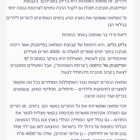
וילדים, אז מחאת האמהות היא בדיוק בשבילכם. בקבוצת
הפייסבוק וסביבה תוכלו גם לקבל הרבה טיפים לצרכנות נבונה יותר
גל המחאה ששוטף את הארץ הגיע בימים האחרונים להורים לילדים
בגילאי הגן.
ליאת ורדי-בר שותפה באתר ההורות
בלינג בלינג
, היא היוזמת של קבוצת המחאה בפייסבוק אשר ריכזה
סביבה בתוך ימים ספורים למעלה מ- 4000 הורים פעילים
ואיכפתיים. נכון לעכשיו, הפעילות היא בעיקר במסגרת
דף
הפייסבוק של היוזמה
("צרחת האמהות"), אבל הפעילים מתכננים
לצאת בקרוב מהבית ולהתחיל לצעוד.
מחאת ההורים יוצאת כנגד השתוללות המחירים בכל מה שקשור
למוצרים לתינוקות ולילדים – חיתולים, תחליפי המזון, צעצועים,
בגדים ועוד כהנה וכהנה.
זוהי מחאה שמשרתת את כל ההורים באשר הם. בימינו, זוג הורים
עם השכלה אקדמית ומשרות מכניסות בקושי מצליח לגמור את
החודש – גם בגלל יוקר המחייה הכללי בארץ וגם בגלל ההוצאה
הבלתי נתפסת על גידול ילד בישראל. ההוצאה לזוג עם ילד אחד
(בגן פרטי או לחילופין – גן עירוני וצהרון), עולה על 4000 ש"ח