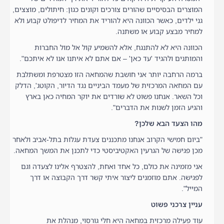
המוצרים הבסיסיים שהורים צורכים וקונים כגון: חיתולים, מוצצים,
גני ילדים, כאשר הכוונה היא להוריד את המחיר לדיפולט קבוע ולא
למחיר מבצע קבוע או משתנה.
הכוונה היא לא להתנגח, אלא להשמיע קול אל מול החברות
והמותגים ולהגיד 'עד כאן' – אם אתם לא איתנו אנו לא איתכם".
ברמה הרחבה יותר אני חושבת שהמחאה הזו מצטרפת ומשתלבת
עם המחאה המרכזית של מעמד הביניים נגד הדיור, הקוטג', הדלק
וכל השאר. אנחנו פשוט לא שורדים את יוקר המחיה כאן בארץ
והגיע הזמן לשנות את הדברים".
מהו הצעד הבא שלכן?
"ביום חמישי הקרוב אנחנו מתכננים צעדת עגלות בתל-אביב ולאחר
מכן פגישה של הגרעין האקטיביסטי כדי לתכנן את המשך המחאה.
אני מזמינה את כולם, כל אחד ואחת, להצטרף אלינו לצעדה וגם
לפגישה. אתם מוזמנים ליצור איתי קשר דרך הקבוצה או דרך
המייל".
עניין צרכני פשוט
עוד פעילה מרכזית במחאה היא חלי גורסוי, מנהלת את