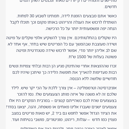
מתיישנים והמחירים רק יורדים מאחר ונכנסים לשוק דגמים
חדשים.
כאשר אתם מבצעים הזמנת לידה, תמתינו לשבוע 30 לפחות.
השתדלו לרכוש את העגלה והריהוט באותו מקום וכך תוכלו לקבל
הנחה יפה ומשמעותית יותר על כל הרכישה.
היו שקולים בהחלטותיכם. אין צורך להשקיע אלפי שקלים על מיטה
ושידה מעוצבת שבהמשך עם כל הפריטים שיש בחדר, אף אחד לא
שם לב אליהן יותר מדי, אפשר לרכוש שידה סטנדרטית ומיטה
פשוטה בעלות של 1500 ש"ח.
זכרו שההוצאות אחרי שהתינוק מגיע הן רבות ובלתי צפויות ונשים
רבות מעדיפות להאריך את חופשת הלידה כך שיתכן שיהיו לכם
חודשיים שלושה ללא הכנסה.
אוניברסיטה וטרמפולינה – אין צורך ללכת על הכי יקר שיש. לילד
שלכם זה לא משנה של איזה מותג הצעצועים שלו. נסו להזכר
בצעצועים שהיו לכם כשהייתם קטנים – במרבית המקרים היו אלו
צעצועים ישנים שעברו אלינו מאחים או משפחה, והנה, יצאנו בסדר!
את הציוד הגדול אפשר לחפש גם ביד 2, יש מאות פריטים במצב
מצוין כמו חדש – עגלות, ריהוט, מוניטורים, מושבי בטיחות ועוד.
אפשר לצרוך בצורה נבונה יותר, ולהניח בצד את השיקולים