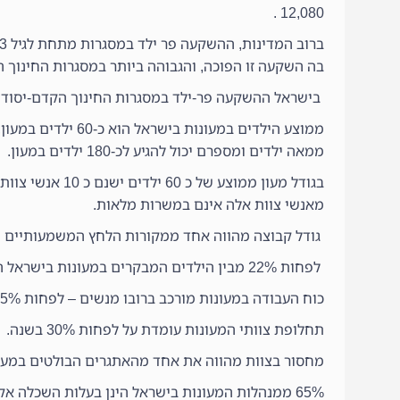
12,080 .
בה השקעה זו הפוכה, והגבוהה ביותר במסגרות החינוך הי
בישראל ההשקעה פר-ילד במסגרות החינוך הקדם-יסודי גב
ממאה ילדים ומספרם יכול להגיע לכ-180 ילדים במעון.
מאנשי צוות אלה אינם במשרות מלאות.
גודל קבוצה מהווה אחד ממקורות הלחץ המשמעותיים של
לפחות 22% מבין הילדים המבקרים במעונות בישראל הינם מרקע סוציו-אקונומי נמוך.
כוח העבודה במעונות מורכב ברובו מנשים – לפחות 95% ממנו.
תחלופת צוותי המעונות עומדת על לפחות 30% בשנה.
מחסור בצוות מהווה את אחד מהאתגרים הבולטים במעונ
65% ממנהלות המעונות בישראל הינן בעלות השכלה אקדמית, בהשוואה ל 85%-100% במדינות האחרות.