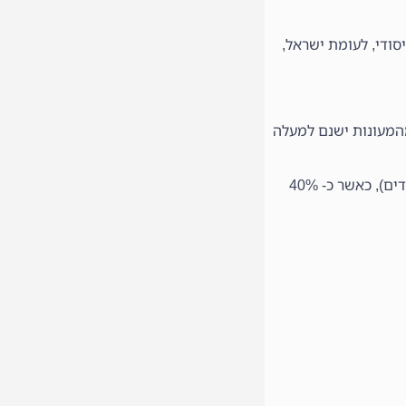
ם-יסודי והיסודי, לעומת ישראל,
ם במעונות בישראל הוא כ-60 ילדים במעון, ואולם ב-40% מהמעונות ישנם למעלה מ 75 ילדים, כאשר ב- 10% מהמעונות ישנם למעלה
בגודל מעון ממוצע של כ 60 ילדים ישנם כ 10 אנשי צוות (כולל מתמחות, בנות שירות לאומי וסייעות לילדים בעלי צרכים מיוחדים), כאשר כ- 40%