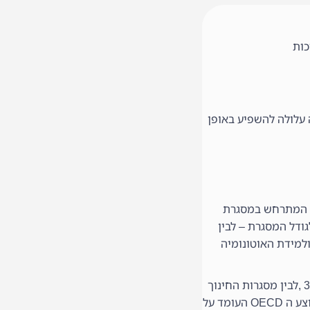
כות
 עלולה להשפיע באופן
קושרים בין המתרחש במסגרת
גודל המסגרת – לבין
למידת האוטונומיה
השקעה פר-ילד במסגרות החינוך השונות – ישראל יוצאת דופן בין מדינות ה-OECD בהשוואה בין מסגרות לילדים מתחת גיל 3 ,לבין מסגרות החינוך
הקדם-יסודי והיסודי; כאשר ההשקעה מסגרות לילדים מתחת גיל 3 היא הנמוכה ביותר בישראל, ועומדת על 2,971 לעומת ממוצע ה OECD העומד על