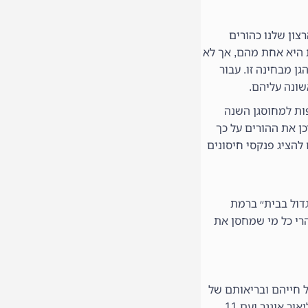
רצון שלנו כהורים
ת היא אחת מהם, אך לא
ן מבחינה זו. עבור
שונה עליהם.
ות למחוסגן השנה
כן את ההורים על כך
להציג פנקסי חיסונים
גדול בבית״ ברמת
הרי כל מי שמחסן את
ל חייהם ובריאותם של
130 ילדים מגיל לידה ועד גיל 4, היא להבטיח כי לא יחלו במחלות אשר ניתן למנוע באמצעות חיסון. לאחר התייעצות עם ד"ר ליאור אונגר ועם 11