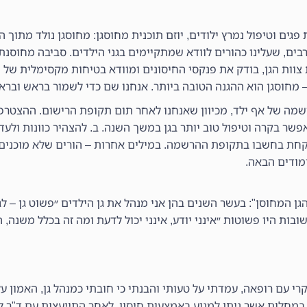
גים וטיפול נמרץ ילודים, יוזם תוכנית מחוסגן: מחוסגן נולד מתוך ה
רבים, שעלינו כהורים לוודא שמתקיימים בגני הילדים. סביבה מחוסנ
צוות הגן, בודק את פנקסי החיסונים ומוודא בטיחות מקסימלית של הג
 מחוסגן הוא ההגנה הטובה ביותר. אנחנו שם כדי לשמור בראש וברא
שמה של אף ילד, מכיוון שאנחנו לאחר תום תקופת הרישום. ההצטרפ
שר בקרה וטיפול טוב יותר בגן במשך השנה. ב. להצהיר כוונות ולעד
לקחת בחשבו בתקופת ההרשמה. במילים אחרות – הורים שלא מוכנים 
ימודים הבאה.
הגן המחוסן": בעשר השנים בהן אני מנהל את גן הילדים ״פשוט גן – ל
בות היו פשוטות ״אינני יודע, אינני יכול לדעת ומה זה בכלל משנה, 
י עם רופאה, עמדתי על טעותי והבנתי כי חובתי כמנהל גן, האמון ע