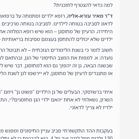
למה כדאי להצטרף לתוכנית?
ד"ר מאיר עזרא-אליה
, רופא ילדים ומתמחה על ברפואת פ
לדאוג לסביבה בטוחה לילדינו. לסביבה בטוחה מרכיבים 
היחידה. הרעיון של מחוסגן – הוא שיש רופא המלווה את 
ילדים שלא יכולים להתחסן בעצמם מסיבות בריאותיות –
חשוב לומר כי בשנת הלימודים הנוכחית – לא תבוטל הר
נועדה: א. למפות את המצב החיסוני של הגן, ובהתאם לאפ
שבשנה הבאה, גן זה יהפוך גם הוא למחוסגן, דבר שיש 
או מתנגדים לרעיון של מחוסגן, לא יירשמו לגן לשנת הל
איתי ברשדסקי, הבעלים של גן הילדים "פשוט גן" ויוזם "
השרון, נשאלתי לא אחת ״האם ילדי הגן מחוסנים?״, התשו
ילדיו לא צריך לדאוג״.
בעקבות ההד התקשורתי סביב עניין החיסונים ומפגש מקר