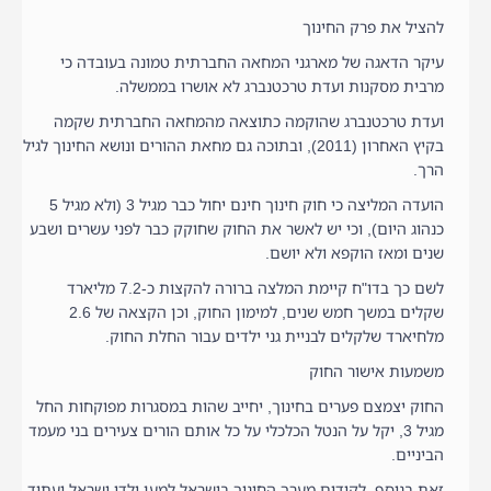
להציל את פרק החינוך
עיקר הדאגה של מארגני המחאה החברתית טמונה בעובדה כי
מרבית מסקנות ועדת טרכטנברג לא אושרו בממשלה.
ועדת טרכטנברג שהוקמה כתוצאה מהמחאה החברתית שקמה
בקיץ האחרון (2011), ובתוכה גם מחאת ההורים ונושא החינוך לגיל
הרך.
הועדה המליצה כי חוק חינוך חינם יחול כבר מגיל 3 (ולא מגיל 5
כנהוג היום), וכי יש לאשר את החוק שחוקק כבר לפני עשרים ושבע
שנים ומאז הוקפא ולא יושם.
לשם כך בדו"ח קיימת המלצה ברורה להקצות כ-7.2 מליארד
שקלים במשך חמש שנים, למימון החוק, וכן הקצאה של 2.6
מלחיארד שלקלים לבניית גני ילדים עבור החלת החוק.
משמעות אישור החוק
החוק יצמצם פערים בחינוך, יחייב שהות במסגרות מפוקחות החל
מגיל 3, יקל על הנטל הכלכלי על כל אותם הורים צעירים בני מעמד
הביניים.
זאת בנוסף, לקידום מערך החינוך בישראל למען ילדי ישראל ועתיד