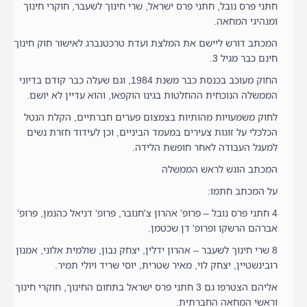
חתני פרס נובל, חתני פרס ישראל, שרי חינוך לשעבר, חוקרי חינוך
ומנהיגי המחאה.
המכתב דורש ליישם את המלצת ועדת טרכטנברג לאישור חוק חינוך
חינם כבר מגיל 3.
החוק מעוכב בכנסת כבר משנת 1984, וגם שעלה כבר קודם בדיוני
הממשלה הנוכחית ההחלטות בגינו הוקפאו, והוא עדיין לא יושם.
לחוק משמעויות מהותיות בצמצום פערים חברתיים, הקלת הנטל
הכלכלי על זוגות צעירים במעמד הביניים, וכן לעידוד חזרת נשים
למעגל העבודה לאחר חופשת הלידה.
המכתב הוגש לראש הממשלה
על המכתב חתמו:
4 חתני פרס נובל – פרופ' אהרון צ'חנובר, פרופ' דניאל כהנמן, פרופ'
אברהם הרשקו ופרופ' דן שכטמן.
8 שרי חינוך לשעבר – אהרון ידלין, יצחק נבון, שולמית אלוני, אמנון
רובינשטיין, יצחק לוי, מאיר שטרית, יוסי שריד ויולי תמיר.
אליהם הצטרפו גם 3 חתני פרס ישראל בתחום החינוך, חוקרי חינוך
וראשי המחאה החברתית.