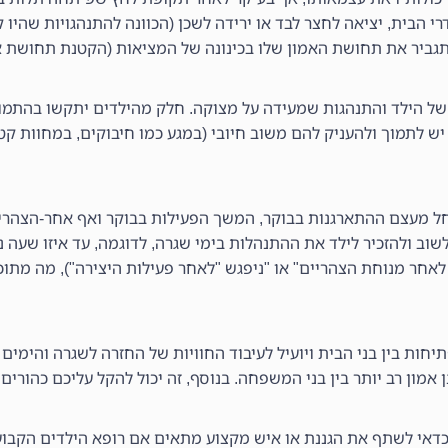
 הבית, יציאה לחצר לבד או ירידה לשכן (הכוונה להתנהגויות שהיו ק
גביר את תחושת האמון שלו בכינונה של המציאות (הקטנת תחושת א
ו של הילד והתנהגות שמעידה על מצוקה. חלק מהילדים יתקשו בהתמ
יש לתמוך ולהעניק להם משוב חיובי (במגע כמו חיבוקים, במחוות קטנ
ל מעצם ההתארגנות בבוקר, המשך הפעילות בבוקר ואף אחר-הצהריים 
לשוב ולהזכיר לילד את ההתנהלות בימי שגרה, לדוגמה, עד איזו שעה 
ך לאחר מנוחת הצהריים" או "ניפגש "לאחר פעילות היצירה"), מה מתוכ
יחות בין בני הבית ויועיל לעיבוד החוויות של החזרה לשגרה והימים
 אמון רב יותר בין בני המשפחה. בנוסף, זה יכול להקל עליכם כהורים
דאי לשתף את הגננת או איש מקצוע מתאים אם רופא הילדים הקבוע,