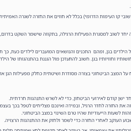
 וישובי קו העימות הדרומי) בכלל לא חווים את החזרה לשגרה האמית
יחד לשוב למסגרת הפעילות הרגילה, בתקווה שישמר השקט בדרום, בכ
 הילדים בגן, ומהם התכנים והנושאים המועברים לילדים כעת, כך תו
ושותיו וחוויותיו בגן. חשוב להתעדכן מול הגננת בהתנהגותו של הילד 
 על המצב הביטחוני בצורה מסודרת ושיטתית כחלק מפעילות הגן או 
ד ישן קודם לאירועי הביטחון, כדי לא לשרש התנהגות חרדתית.
ה את החזרה לחדר הרגיל, ובמידה ואינכם מצליחים לטפל בכך בעצמ
ות לשעות הייעודיות שהיו טרם השינוי במצב הביטחוני.
שבוע העוקב לאחרי החזרה כדי לשמר ולחזק את ההתנהגות הרצויה.
כולותיו את עצמאותו, אך בעיקר לאחר תקופת לחץ שפיתחה תלות ב