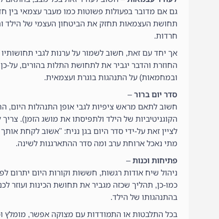
גם אם מדובר בפעולות פשוטות כמו מעבר עצמאי בין חדרי
תחושת העצמאות תחזק את הביטחון העצמי של הילד ות
חרדות.
אך יחד עם זאת, חשוב לשמור על ערנות לגבי תחושותי
החוזרת והדבר יגביר את לתחושת התלות בהורים, על-כן 
ובמחמאות) על התנהגות בוגרת ועצמאית.
סדר יום ברור
–
חשוב לתאם מראש ציפיות לגבי אופן התנהלות היום, הח
הקוגניטיביות של הילד ולתפיסתו את מושג הזמן). צריך 
לציין זאת על-ידי סדר היום בגן נניח: "אשוב לקחת אות
מתי נאכל ארוחת ערב ומה סדר ההתארגנות לשינה.
פתיחות וכנות
–
ניהול שיח אודות רגשות, חששות וקורות היום יתרום לפת
כמו-כן, תהליך שכזה מגביר את תחושת הכינות ועוזר לכנן
בהתנהגותו של הילד.
בכל התלבטות או התמודדות עם מצוקה אפשר, מומלץ וכ