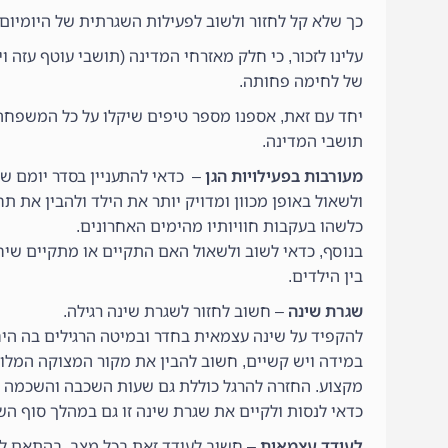
כך שלא קל לחזור ולשוב לפעילות השגרתית של היומיום.
עלינו לזכור, כי חלק מאזרחי המדינה (תושבי עוטף עזה
של לחימה פחותה.
יחד עם זאת, אספנו מספר טיפים שיקלו על כל המשפחה 
תושבי המדינה.
מעורבות בפעילויות הגן
– כדאי להתעניין בסדר יומם של
ולשאול באופן מכוון ומדויק יותר את הילד ולהבין את תח
כלשהו בעקבות חוויותיו מהימים האחרונים.
בנוסף, כדאי לשוב ולשאול האם התקיים או מתקיים שיח
בין הילדים.
שגרת שינה
– חשוב לחזור לשגרת שינה רגילה.
להקפיד על שינה עצמאית בחדר ובמיטה הרגילים בה היח
במידה ויש קשיים, חשוב להבין את מקור המצוקה המלוו
מקצוע. החזרה להרגל כוללת גם שעות השכבה והשכמה זה
כדאי לנסות ולקיים את שגרת שינה זו גם במהלך סוף ה
לעודד עצמאות
– חשוב לעודד זאת בכל מצב, בהתאם לי