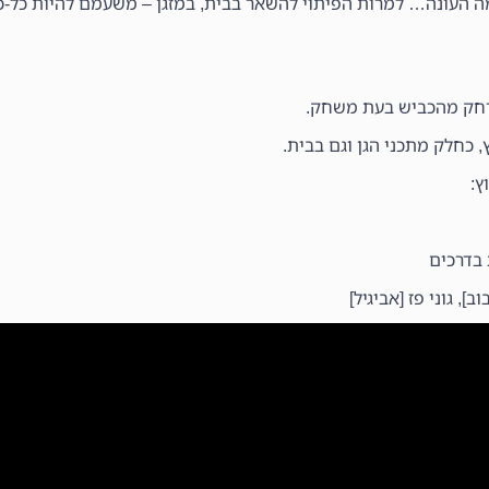
ה העונה… למרות הפיתוי להשאר בבית, במזגן – משעמם להיות כל-כ
מרחק מהכביש בעת משחק.
 כחלק מתכני הגן וגם בבית.
ץ:
בדרכים
, גוני פז [אביגיל]