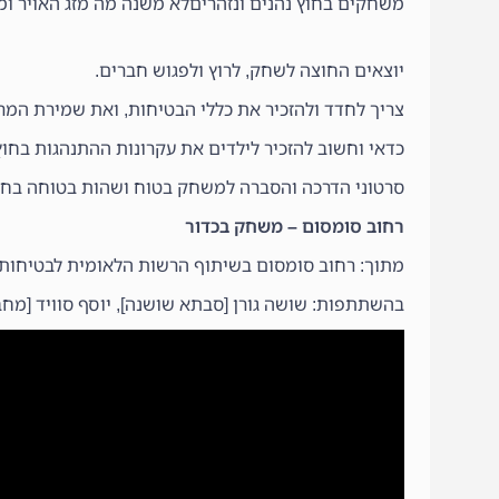
משחקים בחוץ נהנים ונזהריםלא משנה מה מזג האויר ומ
יוצאים החוצה לשחק, לרוץ ולפגוש חברים.
צריך לחדד ולהזכיר את כללי הבטיחות, ואת שמירת ה
כדאי וחשוב להזכיר לילדים את עקרונות ההתנהגות בחוץ,
סרטוני הדרכה והסברה למשחק בטוח ושהות בטוחה בחו
רחוב סומסום – משחק בכדור
מתוך: רחוב סומסום בשיתוף הרשות הלאומית לבטיחות 
בהשתתפות: שושה גורן [סבתא שושנה], יוסף סוויד [מחבוב]