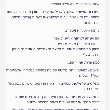
אסור לחזור על אותה מילה פעמיים.
ל
שדרוג המשחק
אפשר להגביל את עולם התוכן של המלים לתחום
מסוים נניח גיאוגרפיה (ערים ומדינות) או צמחים (עצים, שיחים
ופרחים) וכו'.
פיתוח מיומנויות ויכולות:
זהו משחק לפיתוח אוריינות שפה
פיתוח מיומנויות של אליטרציה
חיזוק ההיכרות עם אותיות הא'-ב' ובשדרוגים השונים גם חיזוק
הידע הכללי
כמה פרות אני רואה…
(ל-2 משתתפים ויותר, נדרשת שליטה בסיסית בספירה, אופטימאלי
מגיל 3 ומעלה)
מחליטים על אלמנט מסויים חי, צומח או דומם וסופרים כמה כאלו
רואים בדרך.
לדוגמא כמה מכוניות אדומות רואים בדרך, כמה פרות עומדות
לצידי הדרך, או כמה מטוסים רואים בשמיים וכדומה.
כדאי ורצוי להתאים את האלמנט לדרך ולמיקום הגיאוגרפי של