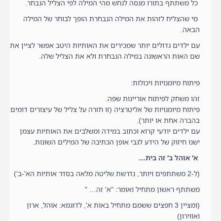
כל משתתף בתורו מנסה לנחש מהי המילה לפי הצליל הנבחר.
מי שהצליח לזהות את המילה הנבחרת הופך לבוחר של המילה
הבאה.
עם ילדים גדולים יותר שמכירים את האותיות היטב אפשר לציין את
שם האות הראשונה במילה הנבחרת ולא את הצליל שלה.
פיתוח מיומנויות ויכולות:
זהו משחק לפיתוח אוריינות שפה.
פיתוח מיומנויות של אליטרציה (זו חזרה על צליל של עיצורים דומים
בהברה אחת או יותר).
עם ילדים יודעי קרוא וכתוב במידה ומשלבים את האותיות עצמן
ישנו חיזוק של הידע לגבי אופן הכתיבה של המילים השונות.
א' אוהל ב' זה בית…
(ל-2 משתתפים ויותר, נדרשת שליטה מלאה בסדר אותיות הא'-ב')
משתתף ראשון מתחיל ואומר: "א' זה… "
(ומציין 3 חפצים ששמם מתחיל באות א', לדוגמא: אוהל, ארון
ואווירון)