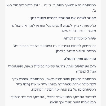
המשתתף הבא ממשיך באות ב': ב' זה…." וכל הלאה לפי סדר ה-א'
ב'.
אפשר לשדרג את המשחק בדרכים שונות כגון:
כל משתתף צריך למצוא 5 מלים בכל אות או לזכור את המלים
שאמר קודמו בנוסף לשלו.
פיתוח מיומנויות ויכולות:
זהו משחק לפיתוח ההיכרות עם האותיות והכתיב הבסיסי של
המלים, ושיפור יכולות הזיכרון.
סוף הוא תמיד התחלה
(ל-2 משתתפים ויותר, נדרשת שליטה בסיסית בשפה, אופטימאלי
מגיל 3 ומעלה)
המשתתף הראשון אומר מילה כלשהי, המשתתף שאחריו צריך
לומר מילה אחרת שמתחילה באותו צליל או אות (תלוי בגיל
המשתתפים) של בה הסתיימה המילה הקודמת.
לדוגמא: משתתף ראשון אומר "חליל", משתתף שני יגיד "לימון"
הבא אחריו יאמר "נשר" וכך הלאה.