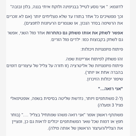
לדוגמא: " אני נוסע לטייל בבנימינה ולוקח איתי בננה, בלון ובובה"
וכך ממשיכים כל אחד בתורו עד שלא מצליחים יותר (אם לא זוכרים
את הרשימה בסדר הנכון, או שנגמרים הרעיונות לחפצים).
אפשר לשחק את אותו משחק גם כתחרות
אחד מול השני, אפשר
גם לשחק בקבוצות כמו: ילדים מול הורים.
פיתוח מיומנויות ויכולות:
זהו משחק לפיתוח אוריינות שפה.
פיתוח מיומנויות של אליטרציה (זו חזרה על צליל של עיצורים דומים
בהברה אחת או יותר).
שיפור יכולות הזיכרון.
"אני רואה…"
(ל-2 משתתפים ויותר, נדרשת שליטה בסיסית בשפה, אופטימאלי
מגיל 3 ומעלה)
משתתף ראשון אומר "אני רואה משהו שמתחיל בצליל …." (בוחר
חפץ או דמות שכל שאר המשתתפים יכולים לראות גם כן, ומציין
את הצליל/העיצור הראשון של אותה מילה).