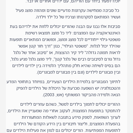
יוכלו לפעול ביחד עם הוריהם, עם ילדים אחרים או לבד.
כל סביבה ממחישה עקרונות מדעיים שונים ומהווה מוצג פעיל
ועשיר המותאם לסקרנותו וצרכיו של כל ילד וילדה.
סביבות אלו נבנו עם הבנה שהורים יכולים ללוות את ילדיהם בעת
האינטראקציה עם המוצגים: ליד כל מוצג תמצאו רשימת
משפטי-גילוי ייחודיים לכל מוצג ומוצג, ומושגים המתארים תופעות
שהילד יכול לגלות. "משפטי הגילוי", כגון "דרך חור קטן אפשר
לראות תמונה גדולה" ליד קיר ההצצות, או "סיבוב אחד של גלגל
גדול גורם לסיבובים רבים של גלגל קטן", ליד מוצג גלגל מניע גלגל,
הם בסיס לשיחה שהיא חלק מתהליך הלמידה בין ילדים לילדים
ובין מבוגרים לילדים (וגם בין מבוגרים למבוגרים).
לתיווך המבוגרים בלמידת הילדים הצעירים, במיוחד בתחומי המדע
והטכנולוגיה יש השפעה מכרעת על היכולת של הילדים להפיק
הנאה ולמידה מהביקור המשותף (אש, 2003).
ההורים יכולים לתמוך בילדים למשל, כשהם עוזרים לילדים
להתמקד בתופעות המוצגות, לעקוב אחרי מה שמעניין את הילדים,
לערוך השוואות, לספק מידע בתגובה לשאלות המתעוררות
בהפעלת המוצגים, וליצור חיבורים בין הידע הקודם של הילדים
לתופעות המפתיעות. הורים יכולים גם לגוון את פעילות הילדים עם