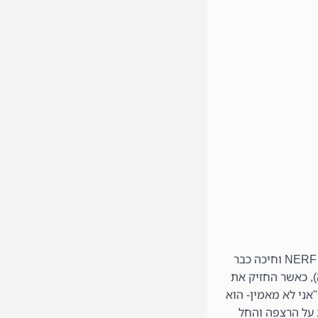
"כאשר נועם , בני בן ה 10, ראה את הקופסא הענקית שחיכתה לו בסלון הוא התלהב, בעיקר מהגודל. הוא מיד זיהה את המותג NERF וחיכה כבר
, כאשר החזיק את
ני לא מאמין- הוא
ב על הרצפה והחל