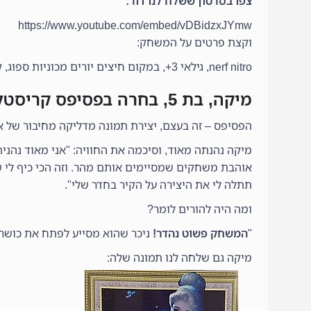
צפו בסרטון ששלח לנו דור:
https://www.youtube.com/embed/vDBidzxJYmw
וקצת פרטים על המשחק:
nerf nitro, גילאי 3+, במקום חיצים יורים מכוניות ספוג, קל להטענה, וכולל גם מטרות.
מיקה, בת 5, בחרה בפסיפס קריסטל ארט
הפסיפס – זה בעצם, יצירת תמונה מדליקה מחיבור של אב
מיקה נהנתה מאוד, וסיכמה את החוויה: "אני מאוד נהנ
אוהבת משחקים שמסיימים אותם מהר. וזה הכי כיף לי ש
תתלה לי את היצירה על הקיר בחדר שלי".
ומה היה להורים לומר?
"
המשחק פשוט נהדר!
ניכר שהוא מסייע לפתח את כושר ה
מיקה גם שלחה לנו תמונה שלה: