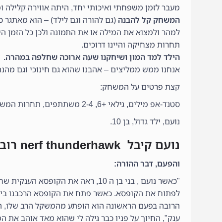
מעבר לזמן משפחתי ואיכותי יחד, היתה אווירה קלילה ו
המשחק קל להבנה
(גם להורה וגם לילד) – הוא מאתגר כי
למהר ולמצוא את המילה או את התמונה ולכן כל הזמן הי
תחרות מצחיקה והיינו דרוכים.
הילד למד המון ושיחקנו שעה ארוכה שחלפה במהרה.
אנחנו ממש ממליצים – אהבנו שהוא גם חינוכי וגם מהנה
קצת פרטים על המשחק:
סטנד-אפ מילים, גילאי +6, 2-4 משתתפים, תחרות המשלבת מהירות אבחנה תגובה מהירה וחוש הומור.
נועם, ילד גדול, בן 10.
נועם קיבל nerf thunderhawk רובה ענק (יורה חיצים מספוג).
והפעם, דבר ההורה:
לפתוח את הקופסא. כאשר פתח את הקופסא הרכבנו ביח
הרובה בפעם הראשונה הוא הופתע מהמשקל הרב שלו, הוא
ענק", החיוך על פניו כבר גילה לי שהוא מאד אוהב את 