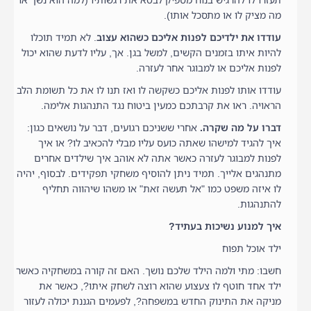
מה מציק לו או מתסכל אותו).
עודדו את ילדיכם לפנות אליכם כשהוא עצוב
. לא תמיד תוכלו
להיות איתו בזמנים הקשים, למשל בגן. אך, עליו לדעת שהוא יכול
לפנות אליכם או למבוגר אחר לעזרה.
עודדו אותו לפנות אליכם כשקשה לו ואז תנו לו את כל תשומת הלב
הראויה. ראו את קרבתכם כמעין ביטוח נגד התנהגות אלימה.
דברו על מה שקרה.
אחרי ששניכם רגועים, דבר על נושאים כגון:
איך להגיד למישהו שאתה כועס עליו מבלי להכאיב לו? או איך
לפנות למבוגר לעזרה כאשר אתה לא אוהב איך שילדים אחרים
מתנהגים אלייך. תמיד ניתן להוסיף משחקי תפקידים. לבסוף, יהיה
לו איזה משפט כמו "אל תעשה זאת" או משהו שיהווה תחליף
להתנהגות.
איך למנוע נשיכות בעתיד?
ילד אוכל תפוח
חשבו: מתי ולמה הילד שלכם נושך. האם זה קורה במשחקיה כאשר
ילד אחד חוטף לו צעצוע שהוא רוצה לשחק איתו?, כאשר את
מניקה את התינוק החדש במשפחה?, לפעמים הגננת יכולה לעזור