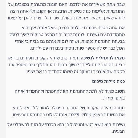
שבה אתה משאירים את ילדכם. האם הגננת מתערבת במצבים של
התנהגויות אלימות כגון: נשיכות, הרבצות או הקנטות? אתה רוצה
לוודא שאינך משאיר את ילדך בעולם שבו הילד צריך להגן על עצמו.
אם אתה בטוח שהגננת שולטת במצב, שאל אותה איך היא
מתמודדת עם נשיכות, לגננות לרוב יהיו מספר טריקים לאיך לטפל
בבעיות התנהגות נפוצות, ושווה לנסות אותם גם בבית כי אחרי
הכול כבר יש לה מספר שנות ניסיון בעבודה עם ילדים.
מצאו לו תחליף לנשיכה
. תמיד טוב שתהיה קערת תפוחים בגן או
בבית. זה טוב לתת לילדך לנשוך תפוח. זהו תחליף טוב ומספק עם
כל מה שהוא צריך ובעיקר זה משהו להחדיר בו את שיניו.
כמה מילות סיכום
חשוב מאוד לא לתת להתנהגות הזו להתפתח ולהתמודד איתה
באופן מיידי.
תגובה מהירה ועקבית של המבוגרים יכולה לעזור לילד אף לבטא
את רגשותיו באופן מילולי וללמד אותו לשלוט בהתנהגותו/בעצמו.
נשיכות הוא נושא רגיש והטיפול בו הוא הכרחי על מנת להשתלט על
הבעיה.