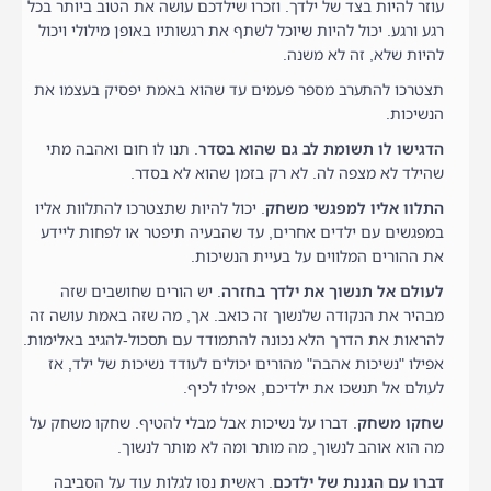
עוזר להיות בצד של ילדך. וזכרו שילדכם עושה את הטוב ביותר בכל
רגע ורגע. יכול להיות שיוכל לשתף את רגשותיו באופן מילולי ויכול
להיות שלא, זה לא משנה.
תצטרכו להתערב מספר פעמים עד שהוא באמת יפסיק בעצמו את
הנשיכות.
הדגישו לו תשומת לב גם שהוא בסדר
. תנו לו חום ואהבה מתי
שהילד לא מצפה לה. לא רק בזמן שהוא לא בסדר.
התלוו אליו למפגשי משחק
. יכול להיות שתצטרכו להתלוות אליו
במפגשים עם ילדים אחרים, עד שהבעיה תיפטר או לפחות ליידע
את ההורים המלווים על בעיית הנשיכות.
לעולם אל תנשוך את ילדך בחזרה
. יש הורים שחושבים שזה
מבהיר את הנקודה שלנשוך זה כואב. אך, מה שזה באמת עושה זה
להראות את הדרך הלא נכונה להתמודד עם תסכול-להגיב באלימות.
אפילו "נשיכות אהבה" מהורים יכולים לעודד נשיכות של ילד, אז
לעולם אל תנשכו את ילדיכם, אפילו לכיף.
שחקו משחק
. דברו על נשיכות אבל מבלי להטיף. שחקו משחק על
מה הוא אוהב לנשוך, מה מותר ומה לא מותר לנשוך.
דברו עם הגננת של ילדכם
. ראשית נסו לגלות עוד על הסביבה