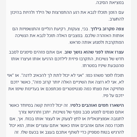
במציאת הסיבה.
עם הזמן תוכלו לנבא את רגע ההתפרצות של הילד ולהיות בהיכון
להתערב.
צפה מקרוב בילדך
. בכי, צעקות, רקיעת רגליים והתנשפויות הם
אותות האזהרה שלכם. במצבים האלה תוכל לנבא את הנשיכה
המתקרבת ולמנוע אותה מראש.
עצרו אותו לפני שהוא נושך שוב
. אם אתם מזהים סימנים לסבב
חדש של נשיכות, התקרבו פיזית לילדכם הרגיעו אותו ועיצרו אותו
מהטבעת שיניו במטרתו.
תוכלו לומר משהו כמו: "אני לא יכול לתת לך להכאיב לדנה". או "אוי
לא, אני לא רוצה את השיניים האלה יותר קרוב מזה", כאשר ידכם
מחזיקה את מצחו כמה סנטימטרים מכתפכם או בעדינות שימו את
ידכם על פיו.
הישארו חמים ואוהבים כלפיו
. זה יכול להיות קשה במיוחד כאשר
אתם מנסים למנוע סבב נוסף של נשיכות. יתכן ותרגישו צורך
לתגובה אמוציונאלית או לחץ לצעוק או לעצור אותו בכוח. אך, אם
תזכרו כמה אתם אוהבים אותו כאשר אתם עוצרים אותו, הוא יכול
להרגיש בטוח מספיק כדי לשתף אתכם בעצב או בכעס שלו. זה