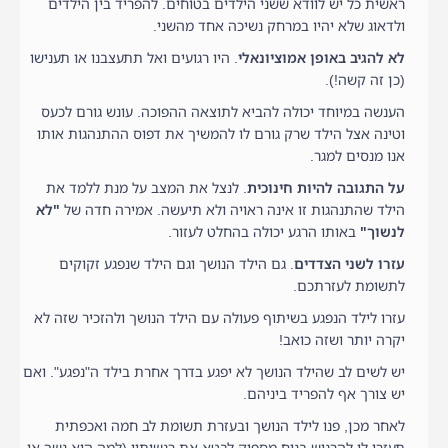
ראשית כל יש לוודא ששני הילדים בטוחים. להפריד בין הילדים
ולדאוג שלא יהיו במרחק נשיכה אחד מהשני.
לא להגיב באופן אמוציונאלי
. היו רגועים ואל תתעצבנו או תענישו
(כן זה קשה!).
הענשה במיוחד יכולה להביא לתוצאה ההפוכה. עונש גורם לכעס
וטינה אצל הילד שרק גורם לו להמשיך את דפוס ההתנהגות אותו
אנו מנסים למגר.
על התגובה להיות חינוכית
. לנצל את המצב על מנת ללמד את
הילד שהתנהגות זו אינה ראויה ולא תיעשה. אמירה חדה של
"לא
לנשוך"
באותו הרגע יכולה בהחלט לעזור.
עזרו לשני הצדדים
. גם הילד הנושך וגם הילד שנפגע זקוקים
לתשומת לעזרתכם.
עזרו לילד הנפגע בשיתוף פעולה עם הילד הנושך ולהזכיר שזה לא
יקרה יותר ושזה כואב!
יש לשים לב שהילד הנושך לא יפגע בדרך אחרת בילד ה"נפגע". ואם
יש צורך אף להפריד ביניהם.
לאחר מכן, פנו לילד הנושך ובעזרת תשומת לב חמה ואכפתית
תעזרו לו להרגיש בנוח מספיק לבטא את רגשותיו (למה הוא נשך או