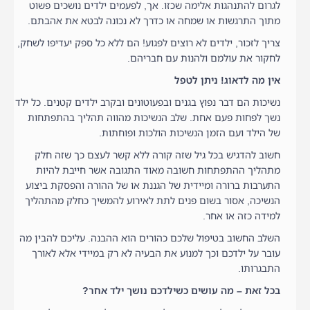
לגרום להתנהגות אלימה שכזו. אך, לפעמים ילדים נושכים פשוט
מתוך התרגשות או שמחה או כדרך לא נכונה לבטא את אהבתם.
צריך לזכור, ילדים לא רוצים לפגוע! הם ללא כל ספק יעדיפו לשחק,
לחקור את עולמם ולהנות עם חבריהם.
אין מה לדאוג! ניתן לטפל
נשיכות הם דבר נפוץ בגנים ובפעוטונים ובקרב ילדים קטנים. כל ילד
נשך לפחות פעם אחת. שלב הנשיכות מהווה תהליך בהתפתחות
של הילד ועם הזמן הנשיכות הולכות ופוחתות.
חשוב להדגיש בכל גיל שזה קורה ללא קשר לעצם כך שזה חלק
מתהליך ההתפתחות חשובה מאוד התגובה אשר חייבת להיות
התערבות ברורה ומיידית של הגננת או של ההורה והפסקת ביצוע
הנשיכה, אסור בשום פנים לתת לאירוע להמשיך כחלק מהתהליך
למידה כזה או אחר.
השלב החשוב בטיפול שלכם כהורים הוא ההבנה. עליכם להבין מה
עובר על ילדכם וכך למנוע את הבעיה לא רק במיידי אלא לאורך
התבגרותו.
בכל זאת – מה עושים כשילדכם נושך ילד אחר?