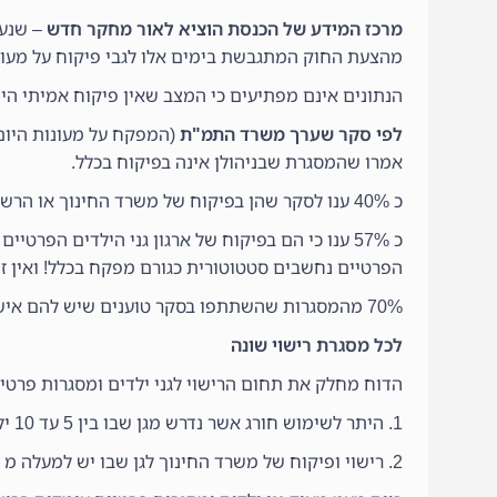
מרכז המידע של הכנסת הוציא לאור מחקר חדש
– שנער
מהצעת החוק המתגבשת בימים אלו לגבי פיקוח על מעונו
הנתונים אינם מפתיעים כי המצב שאין פיקוח אמיתי היה
לפי סקר שערך משרד התמ"ת
(המפקח על מעונות היום
אמרו שהמסגרת שבניהולן אינה בפיקוח בכלל.
כ 40% ענו לסקר שהן בפיקוח של משרד החינוך או הרשות המקומית.
כ 57% ענו כי הם בפיקוח של ארגון גני הילדים הפרטי
הפרטיים נחשבים סטטוטורית כגורם מפקח בכלל! ואין ז
70% מהמסגרות שהשתתפו בסקר טוענים שיש להם אישור בטיחות כלשהו כולל אישור משרד הבריאות, כיבוי אש, יועץ בטיחות או חשמלאי.
לכל מסגרת רישוי שונה
הדוח מחלק את תחום הרישוי לגני ילדים ומסגרות פרטיו
1. היתר לשימוש חורג אשר נדרש מגן שבו בין 5 עד 10 ילדים ומעלה ואשר שוכן בתוך מבנה מגורים.
2. רישוי ופיקוח של משרד החינוך לגן שבו יש למעלה מ 10 ילדים מעל גיל 3.