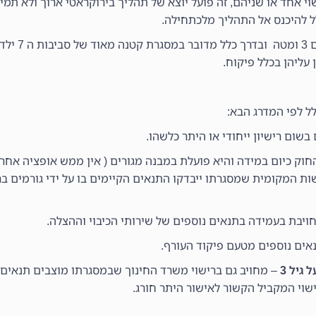
וי אחד או שניהם, זה פועל יוצא של תהליך בירוקראטי ארוך ולא תמיד
ל להיכנס אל התהליך מלכתחילה.
מעבר לכך משפחתונים לד
עליהן בכלל פיקוח.
לל לפי המדרג הבא:
 בשום רישיון ייחודי או היתר כלשהו.
חוק כיום במידה והיא פועלת במבנה מגורים ( אין ממש אופציה אחר
ות המקומית שמסגרתו ייבדקו התנאים הקיימים בו על ידי גורמים 
ויבת בעמידה בתנאים נוספים של שירותי הכיבוי וההצלה.
אים נוספים מטעם פיקוד העורף.
– מחויב גם ברישוי משרד החינוך שבמסגרתו מוצבים תנאים 
ישוי המקביל הקשור לאישור היתר חורג.