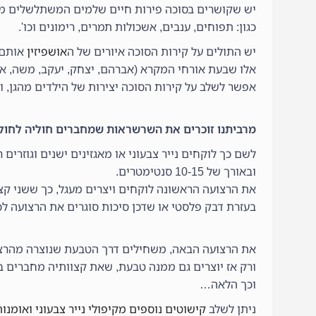
יש שקושרים בסוכה פירות חיים שלמים המשתלשלים מן
כגון: תפוחים, ענבים, אשכולות תמרים, רימונים וכו'.
יש התולים על קירות הסוכה איורים של ה
אושפיזין
אותם 
אלו שבעת אורחי המקרא (אברהם, יצחק, יעקב, משה, אהרו
אפשר לשלב על קירות הסוכה יצירות של הילדים מהגן, ו
מרביתנו זוכרים את השרשראות שמחברים חוליה לחול
לשם כך לוקחים נייר צבעוני או מאגזינים ישנים וגוזרים רצועות נייר
ובאורך של 10-15 סנטימטרים.
את הרצועה הראשונה לוקחים ויצרים מעגל, כך ששני קצוו
בעזרת דבק פלסטי או שדכן סיכות סוגרים את הרצועה לכד
את הרצועה הבאה, משחילים דרך הטבעת שנוצרה מהרצ
ורק אז יוצרים גם ממנה טבעת, שאת קצוותיה מחברים ב
וכך הלאה…
ניתן לשלב
קישוטים נוספים מקיפולי נייר צבעוני ואומנות