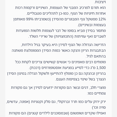
ויציבות.
הוא תורם למרכיב המבני של העצמות, השיניים ורקמות רכות
אחרות חיוניות של הגוף, כמו-כן לתהליכים מטבוליים.
12% ממשקל גוף המבוגרים מהסידן (כשמרביתו 99% מאוחסן
בעצמות ובשיניים).
מחסור בסידן מביא בסופו של דבר לעצמות חלשות המועדות
לשברים ואף עוויתות (התכווצויות) של שרירי השלד.
הדרישה הגדולה של הגוף לסידן היא בעיקר בגיל הילדות,
הבתבגרות הריון והנקה כאשר כמות הסידן הממומלצת משתנה
בהתאם לגיל.
מומחים רבים מאמינים כי אנשים קשישים צריכים לקחת ככל
1,500 מ"ג כדי לסייע במניעת אוסטופורוזיס (רככת).
בהריון ובהנקה גם כן מומלץ להתייעץ ולשקול הגדלה במינון הסידן
הנצרך בשל שינוי בצפיפות העצם.
מוצרי חלב, דגים ובשר הם מקורות ידועים לסידן אך גם מקורות
צמחיים כמו:
ירק ירוק עלים כמו תרד וברוקולי, גם סלק וקטניות (אפונה, עדשים,
סויה וכו')
ואפילו שקדים ושומשום (שבמסוכנים לילדים קטנים) הם מקורות