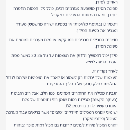
ראויים לסידן.
ספיגת הסידן מושפעת מגורמים רבים, כולל גיל, הכמות החסרה
בסידן, ומהם המזונות הנאכלים במקביל.
ויטמין D (בתוסף מלאכותי או בספיגה ישירה מהשמש) מעודד
ומגביר את ספיגת הסידן.
מוצרים המכילים מרכיבים כמו קקאו או מלח מעכבים ומונעים את
ספיגת הסידן.
סידן יכול להמשיך ולחזק את העצמות עד גיל 20-25 כאשר מסת
העצם הגיעה לשיא.
לאחר נקודה זו,
העצמות שלך יכולות רק לשמור או לאבד את הצפיפות שלהם לגדול
החלשות כחלק טבעי של תהליך ההזדקנות.
הגבינה מכילה את החומרים המזינים כמו חלב, אבל רוב הגבינות
(בעיקר הקשות) מכילות רמות שומן רווי ותוספים של מלח.
היוגורט עשיר לרוב בוויטמין B2.
יש מיני יוגורט המכילים חיידקים "טובים" אשר בריאים עבור מערכת
העיכול (פרוביוטיקה).
יוגורט המכיל פירות לעתים קרובות גם מכיל רמות סוכר גבוהות.