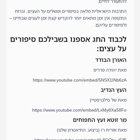
להתעורר לחיים.
התרבות הישראלית מלאה בסיפורים ומשלים על העצים, וברוח
התקופה אין זמן מתאים יותר להקדיש קצת זמן לעצים שבחיינו –
ולסיפורים עליהם.
לכבוד החג אספנו בשבילכם סיפורים
על עצים:
האורן הבודד
מאת יהודה פרדיס
https://www.youtube.com/embed/5NSX1INb6zA
העץ הנדיב
מאת של סילברסטיין
https://www.youtube.com/embed/LxMy8Xa58Fo
מר זוטא ועץ התפוחים
מאת אורית רז (ביצוע: התיאטרון שלנו)
https://www.youtube.com/embed/L8CCby_IFfE