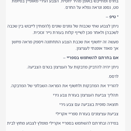
בחרס ומתייבש באופן מהיר יחסית. הצבע הגירי מאופיין בסיומת
מט, נספג ונראה נפלא על החרס.
*
טיפ
–
ניתן לצבוע שתי שכבות של גוונים שונים (להמתין לייבוש בין שכבה
לשכבה) ולאחר מכן לשייף קלות בעזרת נייר זכוכית.
מעשה זה יחשוף את שכבת הצבע התחתונה ויספק מראה מיושן
אך מאוד אופנתי לעציצון.
אם בחרתם להשתמש בספריי
–
ניתן יהיה להדביק מדבקות על העציצון בטרם הצביעה.
לרסס.
להוריד את המדבקות ולחשוף את המראה השבלוני של המדבקה.
תהליך צביעת העציצון בעזרת צבע גירי
תוצאה סופית בצביעה עם צבע גירי
צביעת עציצונים בעזרת ספריי אקרילי
במידה ובחרתם להשתמש בספריי אקרילי מומלץ לצבוע מחוץ לבית