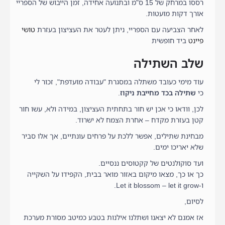
רססו במרחק של 15 ס"מ ובתנועה אחידה, זמן הייבוש של הספריי
אורך דקות מועטות.
לאחר הצביעה עם הספריי, ניתן לעטר את העציצון בעזרת
טושי
פיינט
ביד חופשית
שלב השתילה
עוד מימי כעובד משתלה במסגרת "עבודה מועדפת", זכור לי
כי
שתילה בכד מחייבת ניקוז
.
לכן, וודאו כי אכן יש חור בתחתית העציצון, במידה ולא, עשו חור
קטן בעזרת מקדח – אחרת הצמח לא ישרוד.
מבחינת שתילים, אפשר ללכת על פרחים עונתיים, אך אלו סביר
שלא יאריכו ימים.
ועד סוקולנטים של קקטוסים ננסיים.
כך או כך, מצאו מיקום באזור מואר בבית, הקפידו על השקייה
ו-Let it blossom – let it grow.
לסיום,
אז אמנם לא יצאנו ושתלנו אילנות בטבע כמיטב מסורת מערכת