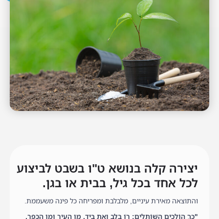
יצירה קלה בנושא ט"ו בשבט לביצוע
לכל אחד בכל גיל, בבית או בגן.
והתוצאה מאירת עיניים, מלבלבת ומפריחה כל פינה משעממת.
"כָּךְ הוֹלְכִים הַשּׁוֹתְלִים: רֹן בַּלֵּב וְאֵת בַּיָּד, מִן הָעִיר וּמִן הַכְּפָר,