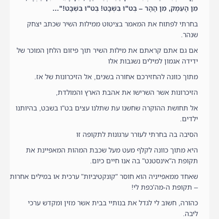
מִן הָעֵמֶק, מִן הָהָר – בְּט"וּ בִּשְׁבָט! בְּט"וּ בִּשְׁבָט!"…
בחרתי לפתוח את המאמר בציטוט ממילות השיר שכתב יצחק
שנהר.
אם גם אתם קראתם את מילות השיר תוך פיזום הלחן המוכר של
ידידה אגמון למילים נשגבות אלו
מתוך כוונה להחזירכם אחורה בשנים, אל הזיכרונות של אז.
הזיכרונות אשר השרישו את אהבת הארץ והמולדת,
אל תחושת ההוקרה שחשנו עת שתלנו עצים בט"ו בשבט, בהיותנו
ילדים.
הסיבה בה בחרתי לעורר ערגונות לתקופה זו
היא מתוך כוונה לקלף מעט מעל שכבת המהות המאפיינת את
תקופת ה"אינסטנט" בה אנו חיים כיום.
שאחד ממאפייניה הוא חוסר "קונקטיביות" ערכית או במילים אחרות
– תקופת ה-מה'כפת לי!
כהורה, חשוב לי לגדל את בנותיי בבית אשר מזין ומקדש ערכי
ליבה.