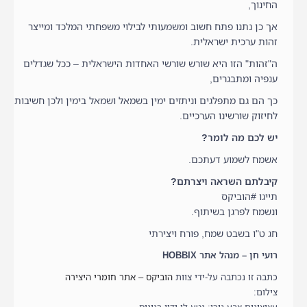
החינוך,
אך כן נתנו פתח חשוב ומשמעותי לבילוי משפחתי המלכד ומייצר
זהות ערכית ישראלית.
ה"זהות" הזו היא שורש שורשי האחדות הישראלית – ככל שגדלים
ענפיה ומתבגרים,
כך הם גם מתפלגים וניתזים ימין בשמאל ושמאל בימין ולכן חשיבות
לחיזוק שורשינו הערכיים.
יש לכם מה לומר?
אשמח לשמוע דעתכם.
קיבלתם השראה ויצרתם?
תייגו #הוביקס
ונשמח לפרגן בשיתוף.
חג ט"ו בשבט שמח, פורח ויצירתי
רועי חן – מנהל אתר HOBBIX
כתבה זו נכתבה על-ידי צוות
הוביקס – אתר חומרי היצירה
צילום: