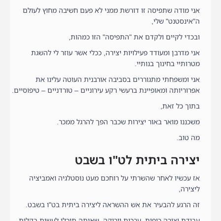
אני מודה שתפיסה זו דורשת ממני לא פעם חשיבה מחוץ לעולם
ה"אינסטנט" שלי,
ובכדי לקיים ולקדם את "התפיסה" הזו כמהות,
אני מדרבן ומעודד פעילויות יצירה, ככלי אשר עוזר לי להשגת
מטרותיי בחינוך בנותיי.
אני ומשפחתי מתגוררים בסביבה אורבנית העוטה עלינו את
אפרוריותה ומאופיינת ברעשי רקע עירוניים – טורדניים – טיפוסיים.
בתוך כל זאת,
משכננו מואר באור יצירות שכבר הפך להרגל ממכר.
מה טוב.
יצירה ביתית לט"ו בשבט
אז עכשיו לאחר שהשרתי על רוחכם מעט נוסטלגיה ואמביציה
ליצירה,
זה הרגע להבעיר את אש ההשראה ליצירה ביתית בט"ו בשבט.
עבודת יצירה כיפית, ערכית וירוקה, שאותה תוכלו לעשות בקלות