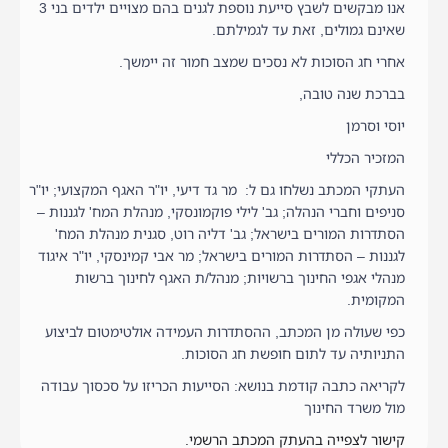
אנו מבקשים לשבץ סייעת נוספת לגנים בהם מצויים ילדים בני 3
שאינם גמולים, זאת עד לגמילתם.
אחרי חג הסוכות לא נסכים שמצב חמור זה יימשך.
בברכת שנה טובה,
יוסי וסרמן
המזכיר הכללי
העתקי המכתב נשלחו גם ל: מר גד דיעי, יו"ר האגף המקצועי; יו"ר
סניפים וחברי הנהלה; גב' לילי פוקמונסקי, מנהלת המח' לגננות –
הסתדרות המורים בישראל; גב' דליה רוט, סגנית מנהלת המח'
לגננות – הסתדרות המורים בישראל; מר אבי קמינסקי, יו"ר איגוד
מנהלי אגפי החינוך ברשויות; מנהל/ת האגף לחינוך ברשות
המקומית.
כפי שעולה מן המכתב, ההסתדרות העמידה אולטימטום לביצוע
התניותיה עד לתום חופשת חג הסוכות.
לקריאה כתבה קודמת בנושא: הסייעות הכריזו על סכסוך עבודה
מול משרד החינוך
קישור לצפייה בהעתק המכתב הרשמי.