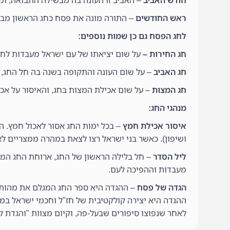
חודש האביב
– האביב זו העונה בה מבשילה התבואה, ו
ראש החודשים
– התורה מונה את פסח כחג הראשון מבין
לחג הפסח גם כן שמות נוספים:
חג החירות –
על שום יציאתו של עם ישראל מעבדות לח
חג האביב
– על שום העונה והתקופה בשנה בה חל החג, 
חג המצות
– על שום אכילת המצות בחג, והאיסור על אכ
מנהגי החג:
איסור אכילת חמץ
– בכל ימות החג אסור לאכול חמץ. ה
ושיפון). כאשר בני ישראל רצו לצאת במהרה ממצריים ל
ליל הסדר
– חל בלילה הראשון של החג, ארוחת החג המס
מעבדות וההפיכה לעם.
הגדה של פסח
– ההגדה היא ספר החג המגלם את מהות ה
ההגדה היא יצירה קולקטיבית של חז"ל וחכמי ישראל במ
לאחר שנפוצו סיפורים שבעל-פה, וקיום מצוות "והגדת לב