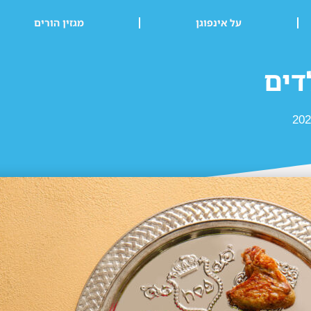
על אינפוגן
מגזין הורים
דים