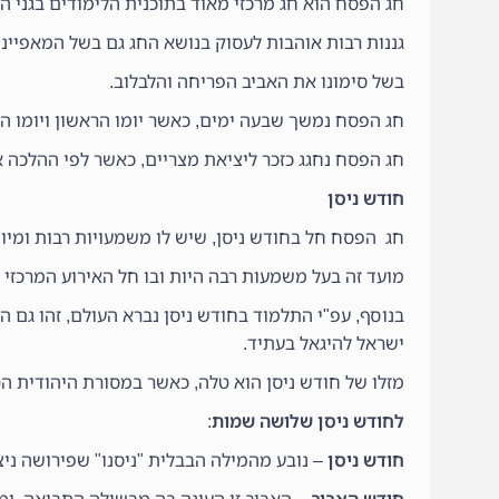
חג הפסח הוא חג מרכזי מאוד בתוכנית הלימודים בגני הי
גננות רבות אוהבות לעסוק בנושא החג גם בשל המאפיינים
בשל סימונו את האביב הפריחה והלבלוב.
חג הפסח נמשך שבעה ימים, כאשר יומו הראשון ויומו ה
חג הפסח נחגג כזכר ליציאת מצריים, כאשר לפי ההלכה א
חודש ניסן
חג הפסח חל בחודש ניסן, שיש לו משמעויות רבות ומיו
מועד זה בעל משמעות רבה היות ובו חל האירוע המרכזי בהיסטוריה של עם 
בנוסף, עפ"י התלמוד בחודש ניסן נברא העולם, זהו גם ה
ישראל להיגאל בעתיד.
מזלו של חודש ניסן הוא טלה, כאשר במסורת היהודית 
לחודש ניסן שלושה שמות
:
חודש ניסן
– נובע מהמילה הבבלית "ניסנו" שפירושה ניצ