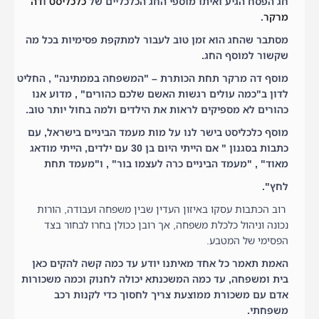
חג הפסח הגיע ואיתו מוספי החג הכלכליים של
כלכליסט
ו
דה
מרקר
.
מסתבר שהחג הוא זמן טוב לעבור למתקפת פסימיות בכל מה
שקשור למוסף החג.
מוסף דה מרקר תחת הכותרת – "המשפחה בממתינה" , החליט
לדון ב"כמה עולים רגשות האשם שלכם כהורים" , מדוע אנו
כהורים לא מספיקים לראות את הילדים ולמה בחול יותר טוב.
מוסף כלכליסט בישר לנו על מות מעמד הביניים בישראל, עם
כתבות בסגנון " אם הייתי היום בן 30 עם ילדים, הייתי מודאג
מאוד" , "מעמד הביניים כרה לעצמו בור" , ו"מעמד תחת
לחץ".
רוב הכתבות עסקו באיזון העדין שבין משפחה ועבודה, הורות
נכונה וניהול כלכלת משפחה, אך רובן ככולן בחרו לבחור בצד
הפסימי של המטבע.
האמת תאמר כל אחד מאיתנו יודע עד כמה קשה להקים כאן
בית ומשפחה, עד כמה המשכנתא יכולה לחנוק וכמה משכורות
אדם עם משכורת ממוצעת צריך לחסוך כדי לקנות רכב
משפחתי.