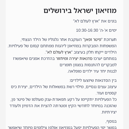
מוזיאון ישראל בירושלים
בונים את "ארץ לעולם לא"
ימים א'-ה' 10:30-16:30
תערוכת "
פיטר ופאן
" העוקבת אחר גלגוליו של הילד הנצחי,
המשפחות המבקרות במוזיאון ליהנות ממתחם קסום של פעילויות.
הילדים ייקחו חלק בעיצוב "
ארץ לעולם לא
".
במתחם יערכו
סדנאות יצירה ומיחזור
בהדרכת אמנים שיאפשרו
למבקרים להתנסות במגוון חומרים
לבנות יחד עיר ילדים מופלאה.
בין הסדנאות שיוצעו לילדים:
עיצוב עצים ננסיים, מילוי רשת במשאלות של הילדים, יצירת כיס
קסמים ועוד.
כל הפעילויות יתקיימו על רקע תפאורת-ענק מעולמו של פיטר פן,
שהוכנה במיוחד לחודשי הקיץ ומטרתה להצית את הדמיון ולעודד
יצירתיות.
בנוסף,
במשך ימי הפעילויות יפעל במוזיאון אולפן צילומים מיוחד שיאפשר