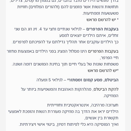
בדרך פוגשים הילדים מלבד בחברים, גם במגוון מרקמים, צלילים,
תחושות ורגשות אשר מזמנים להם (ולהורים המלווים) חוויות
משעשעות ומפתיעות.
*
יש להרשם מראש
בעקבות הפרפרים
– לגילאי שנתיים וחצי עד 4. זיג וזג הם שני
זחלים, איתם הילדים יוצאים למסע
כך הילדים עוקבים אחר תהליך גדילתם עד להפיכתם לפרפרים.
בעקבות הפרפרים
הינו מסלול המציג בפני הילדים באמצעות מחזור
חיי הפרפר,
משפחות שונות של בעלי חיים תוך בחינת המושגים דומה ושונה.
*
יש להרשם מראש
הביטלס, מסע קסום ומסתורי
– לגילאי 5 ומעלה
להקת הביטלס
, מהלהקות האהובות והמשפיעות ביותר על
המוזיקה.
תערוכה מרהיבה, אינטראקטיבית וחווייתית
הילדים יראו את הדרך בה מוזיקה מעוררת רגשות והופכת לאמצעי
תקשורת בין אנשים,
ואיך המוסיקה היא כלי לפיתוח דמיון, ביטוי אישי ויצירתיות.