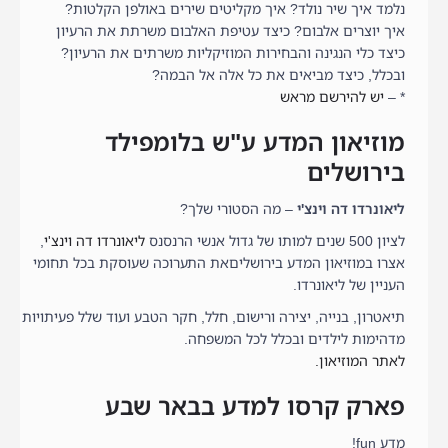
נלמד איך שיר נולד? איך מקליטים שירים באולפן הקלטות?
איך יוצרים אלבום? כיצד עטיפת האלבום משרתת את הרעיון
כיצד כלי הנגינה והבחירות המוזיקליות משרתים את הרעיון?
ובכלל, כיצד מביאים את כל אלה אל הבמה?
* –
יש להירשם מראש
מוזיאון המדע ע"ש בלומפילד
בירושלים
ליאונרדו דה וינצ'י
– מה הסטורי שלך?
לציון 500 שנים למותו של גדול אנשי הרנסנס
ליאונרדו דה וינצ'י
,
אצרו במוזיאון המדע בירושליםאת התערוכה שעוסקת בכל תחומי
העניין של ליאונרדו.
תיאטרון, בנייה, יצירה ורישום, חלל, חקר הטבע ועוד שלל פעיתויות
מדהימות לילדים ובכלל לכל המשפחה.
לאתר המוזיאון.
פארק קרסו למדע בבאר שבע
מדע fun!