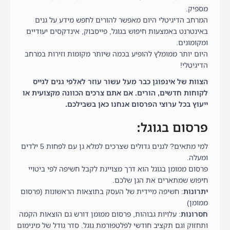
מספיק.
המרחב הדיגיטלי היום מאפשר להורים לחפש מידע על גנים
באינטרנט באמצעות חיפוש בגוגל, פייסבוק, אינדקסים יעודיים
ומקומונים.
היום יותר ממומלץ להופיע בכמה שיותר מקומות וזירות במרחב
הדיגיטלי!
הצוות של אינפוגן כבר מעל עשור עוזר לאלפי גנים לגייס
לקוחות חדשים, הורים. אם אתם צרכים הכוונה מקצועית או
ייעוץ בכל ערוצי הפרסום אנחנו כאן בשבילכם.
פרסום בגוגל:
למי מתאים? לגנים גדולים שצרכים למלא גן עם לפחות 5 ילדים
ומעלה.
פרסום ממומן בגוגל הוא דרך מצויינת לקבל חשיפה לפי ביטויי
חיפוש שמתארים את הגן שלכם.
יתרונות
: חשיפה מיידית של העסק בתוצאות הראשונות (פרסום
ממומן)
חסרונות
: עלויות גבוהות, פרסום ממומן דורש גם הוצאות הקמה
ותחזוק וגם תקציב חודשי לפלטפורמת גוגל. סדר גודל של מינימום