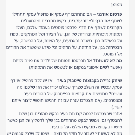
ממומן.
פרסום אורגני
– אם פתחתם דף עסקי או פרופיל עסקי תתחילו
לשתף את הדף ולצבור עוקבים, בקשו מחברים ומהמעגלים
הקרובים לשתף את הדף. פרסמו פוסטים בעמוד שלכם, העלו
תמונות איכותיות וברורות של הגן, של הציוד ושל המתקנים. ספרו
על הפעילות בגן, בשגרה ובארועים, על הצוות, על ההכשרה, על
הבטיחות בגן, על התזונה, על החוגים וכל מידע שימשוך את ההורים
אל הפוסט.
מה לא לעשות?
אל תפרסמו תמונות של ילדים עם פנים גלויות.
(אפשר לשים אימוג'י במקום או לטשטש את התמונות)
שיווק גרילה בקבוצות פייסבוק בעיר
– אז יש לכם פרופיל או דף
עסקי, עכשיו זה השלב שצריך שכולם יכירו את הגן שלכם! מה
עושים? מחפשים את קבוצות הפייסבוק של ההורים בעיר
ומצטרפים. (אם תצטרכו עזרה עם זה תרגישו חופשי ליצור איתנו
קשר.)
אחרי שהצטרפנו לכמה קבוצות בעיר נבקש מהורים בגן שלנו
להצטרף גם, אפשר לבקש מההורים בגן שלך להמליץ על הגן כאשר
מישהו בקבוצה מבקש המלצה על גן בעיר.
מה לא לעשות? לעבור על חוקי הקבוצה – שימו לב שלכל קבוצה יש