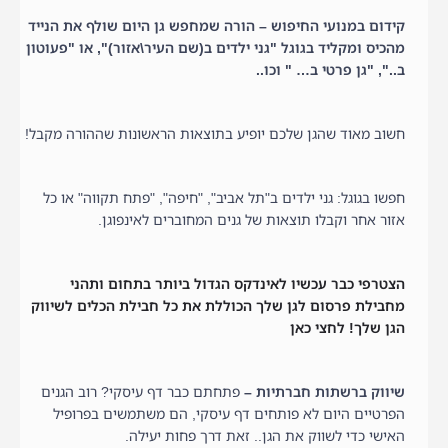
קידום במנועי החיפוש – הורה שמחפש גן היום שולף את הנייד
מהכיס ומקליד בגוגל "גני ילדים ב(שם העיר\אזור)", או "פעוטון
ב..", "גן פרטי ב… " וכו..
חשוב מאוד שהגן שלכם יופיע בתוצאות הראשונות שההורה מקבל!
חפשו בגוגל: גני ילדים ב"תל אביב", "חיפה", "פתח תקווה" או כל
אזור אחר וקבלו תוצאות של גנים המחוברים לאינפוגן.
הצטרפי כבר עכשיו לאינדקס הגדול ביותר בתחום ותהני
מחבילת פרסום לגן שלך הכוללת את כל חבילת הכלים לשיווק
הגן שלך! לחצי כאן
שיווק ברשתות חברתיות –
פתחתם כבר דף עיסקי? רוב הגנים
הפרטיים היום לא פותחים דף עיסקי, הם משתמשים בפרופיל
האישי כדי לשווק את הגן.. זאת דרך פחות יעילה.