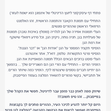
פתחי דף עיסקי(פני ליועץ הדיגיטלי של אינפוגן הוא ישמח לעזור)
התחילי עם תמונת הקאבר והתמונה הראשית, זהו האלמנט
הויזואלי הראשון שההורים פוגשים.
העלי תמונות אווירה של הגן לגלריה (מומלץ באיכות טובה) תמונות
של פעילויות בגן, חניה נוחה, ניקיון הגן, וכל מידע ויזואלי שישקף
את רמת הגן.
הוסיפי תקציר המספר על הגן "אודות הגן" או "דבר הגננת".
הוסיפי פרטי התקשרות: טלפון, דוא"ל, אתר אינטרנט.
העלי פוסט ברוכים הבאים הכולל תמונה המאפיינת את הגן.
הזמיני הורים – התחילי עם הורי הגן הם השגרירים שלך… בהמשך
הם יתייגו חברים נוספים שיצטרפו לדף, הזמיני כמה שיותר הורים.
אל תתביישי, בקשי מהורים להשאיר המלצה בעמוד הפייסבוק.
שיווק מפה לאוזן כבר מזמן עבר לדיגיטל,
חפשי את הקהל שלך
בפייסבוק… זהו טיפ חשוב!!!
היום קל יותר להגיע לכיכר העיר, ההורים מחכים לך בקבוצות
הפייסבוק ואפשר לראות את הבקשה הקבועה "המלצה לגן פרטי