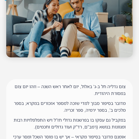
צום גדליה חל ב-ג' באלול, יום לאחר ראש השנה – וזהו יום צום
במסורת היהודית.
מדובר בסיפור סבוך למדי שזכה למספר אזכורים במקרא; בספר
מלכים ב', בספר ירמיה, ספר זכריה.
במקביל גם עסקו בו בפרשנות גדולי חז"ל ויש התפלפלויות רבות
ומגוונות בנושא (רמב"ם, רד"ק ועוד גדולים וחכמים).
אומנם מדובר בסיפור מקראי – אך יש בו מוסר השכל ומסר ערכי