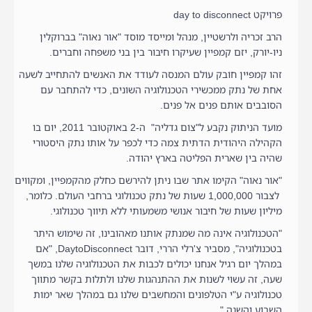
פרויקט day to disconnect
הרב זכריה ולרשטיין, מנהל ומייסד מוסד "אור נאוה" בברוקלין
ניו-יורק, יזם קמפיין שעיקרו חיבור בין בני משפחה וחברים.
זהו קמפיין חובק עולם המנסה לעודד את האנשים להתחייב לשעה
אחת של נתק ממכשירי הטכנולוגיה השונים, כדי להתחבר עם
הסובבים אותם פנים אל פנים.
מועד הניתוק נקבע ל"צום גדליה" ה-2 באוקטובר 2011, יום בו
הקהילה היהודית הדתית צמה כדי לכפר על אותו נתק היסטורי
שהיה בין שארית הפליטה בארץ יהודה.
"אור נאוה" הקימו אתר שבו ניתן להירשם כחלק מהקמפיין, ומקווים
לצבור 1,000,000 שעות של נתק טכנולוגי ברחבי העולם. כלומר,
מיליון שעות של חיבור אנושי משמעותי ללא תיווך טכנולוגי.
"הטכנולוגיה אינה מה שמנתק אותנו מאהובינו, זה שימוש היתר
בטכנולוגיה", מסביר צ'רלי הררי, דובר DaytoDisconnect, "אם
במהלך יום רגיל אנחנו יכולים לכבות את הטכנולוגיה שלנו במשך
שעה, זה עשוי לשנות את ההתנהגות שלנו ולתלות בקשר מתווך
טכנולוגיה ע"י הטלפונים והמחשבים שלנו גם במהלך שאר ימות
השבוע והשנה."