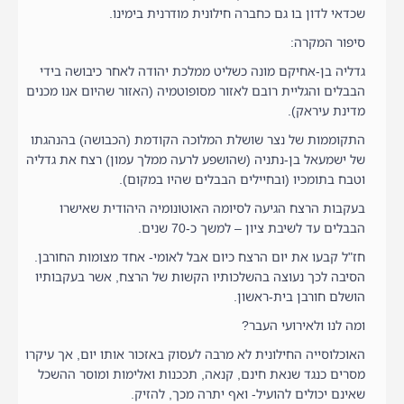
שכדאי לדון בו גם כחברה חילונית מודרנית בימינו.
סיפור המקרה:
גדליה בן-אחיקם מונה כשליט ממלכת יהודה לאחר כיבושה בידי
הבבלים והגליית רובם לאזור מסופוטמיה (האזור שהיום אנו מכנים
מדינת עיראק).
התקוממות של נצר שושלת המלוכה הקודמת (הכבושה) בהנהגתו
של ישמעאל בן-נתניה (שהושפע לרעה ממלך עמון) רצח את גדליה
וטבח בתומכיו (ובחיילים הבבלים שהיו במקום).
בעקבות הרצח הגיעה לסיומה האוטונומיה היהודית שאישרו
הבבלים עד לשיבת ציון – למשך כ-70 שנים.
חז"ל קבעו את יום הרצח כיום אבל לאומי- אחד מצומות החורבן.
הסיבה לכך נעוצה בהשלכותיו הקשות של הרצח, אשר בעקבותיו
הושלם חורבן בית-ראשון.
ומה לנו ולאירועי העבר?
האוכלוסייה החילונית לא מרבה לעסוק באזכור אותו יום, אך עיקרו
מסרים כנגד שנאת חינם, קנאה, תככנות ואלימות ומוסר ההשכל
שאינם יכולים להועיל- ואף יתרה מכך, להזיק.