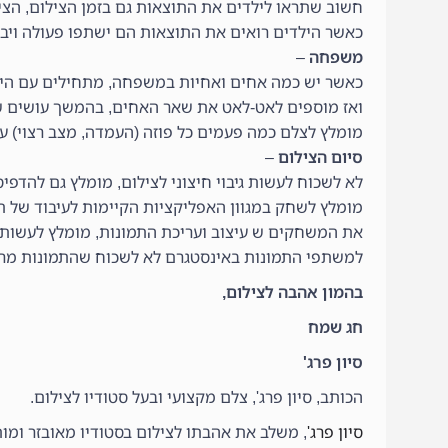
חשוב שתראו לילדים את התוצאות גם בזמן הצילום, הצי
כאשר הילדים רואים את התוצאות הם ישתפו פעולה ויבי
משפחה
–
כאשר יש כמה אחים ואחיות במשפחה, מתחילים עם היל
ואז מוספים לאט-לאט את שאר האחים, בהמשך עושים שי
מומלץ לצלם כמה פעמים כל פוזה (העמדה, מצב רצוי) ע
סיום הצילום
–
לא לשכוח לעשות גיבוי חיצוני לצילום, מומלץ גם להדפי
מומלץ לשחק במגוון האפליקציות הקיימות לעיבוד של תמו
את המשחקים ש עיצוב ועריכת התמונות, מומלץ לעשות ל
למשתפי התמונות באינסטגרם לא לשכוח שהתמונות מרובע
בהמון אהבה לצילום,
חג שמח
סיון פרג'
הכותב, סיון פרג', צלם מקצועי ובעל סטודיו לצילום.
סיון פרג'
, משלב את אהבתו לצילום בסטודיו מאובזר ומו