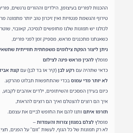
ההכנות לפורים בעיצומן, הילדים וההורים נרגשים, פורי
טירוף והגשמת פנטזיות ואין זיכרון טוב יותר מתמונה מר
לכולנו יש תמונות שלנו מחופשים לנסיכה, קאובוי, שוטר 
כשאנחנו מתכננים מראש, מספיק זמן לפני פורים,
ניתן ליצור הפקת צילומים משפחתית חווייתית שתשאיר
מומלץ
להכין מראש פינה לצילום
כדאי שתהיה עם
רקע לבן
(קיר או בד לבן) עם
קצת אביזר
לא יותר מדי עמוס
בכדי שהתחפשות תבלוט מהרקע.
כיום בעידן המסכים והשיתופים, ילדים אוהבים לקבוע,
איך הם רוצים להצטלם ואיך הם רוצים להראות,
תזרמו איתם
ותנו להם את החופש לביים את עצמם.
מומלץ
לצלם במגוון צורות והעמדות
–
לא רק תמונות של כל הגוף, לעשות "זום" על הפנים, חצי ג