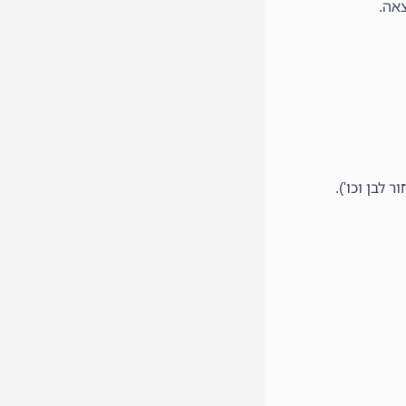
אה.
לבן וכו').