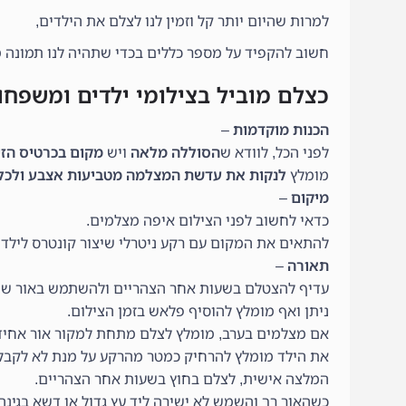
למרות שהיום יותר קל וזמין לנו לצלם את הילדים,
חשוב להקפיד על מספר כללים בכדי שתהיה לנו תמונה מ
כצלם מוביל בצילומי ילדים ומשפחו
הכנות מוקדמות
–
לפני הכל, לוודא ש
הסוללה מלאה
ויש
מקום בכרטיס הזי
מומלץ
לנקות את עדשת המצלמה מטביעות אצבע ולכל
מיקום
–
כדאי לחשוב לפני הצילום איפה מצלמים.
להתאים את המקום עם רקע ניטרלי שיצור קונטרס לילד ה
תאורה
–
עדיף להצטלם בשעות אחר הצהריים ולהשתמש באור שנכנ
ניתן ואף מומלץ להוסיף פלאש בזמן הצילום.
אם מצלמים בערב, מומלץ לצלם מתחת למקור אור אחיד ו
את הילד מומלץ להרחיק כמטר מהרקע על מנת לא לקבל 
המלצה אישית, לצלם בחוץ בשעות אחר הצהריים.
כשהאור רך והשמש לא ישירה ליד עץ גדול או דשא בגינ