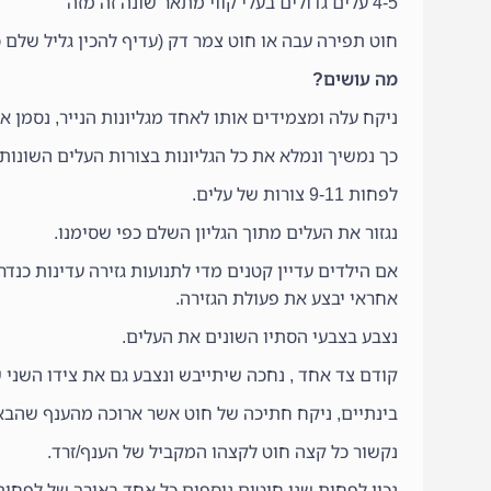
4-5 עלים גדולים בעלי קווי מתאר שונה זה מזה
חוט תפירה עבה או חוט צמר דק (עדיף להכין גליל שלם כ
מה עושים?
ניקח עלה ומצמידים אותו לאחד מגליונות הנייר, נסמן את
כך נמשיך ונמלא את כל הגליונות בצורות העלים השונות.
לפחות 9-11 צורות של עלים.
נגזור את העלים מתוך הגליון השלם כפי שסימנו.
אם הילדים עדיין קטנים מדי לתנועות גזירה עדינות כנד
אחראי יבצע את פעולת הגזירה.
נצבע בצבעי הסתיו השונים את העלים.
קודם צד אחד , נחכה שיתייבש ונצבע גם את צידו השני ש
בינתיים, ניקח חתיכה של חוט אשר ארוכה מהענף שהבאנו ב-5-7
נקשור כל קצה חוט לקצהו המקביל של הענף/זרד.
נכין לפחות שני חוטים נוספים כל אחד באורך של לפחות 20 ס"מ