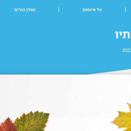
על אינפוגן
מגזין הורים
יו