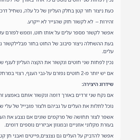
כעת ניצור חור קטן בחלק העליון של כל עלה, נשחיל דר
זהירות – לא לקשור חזק שהנייר לא ייקרע.
אפשר לקשור מספר עלים על אותו חוט, וממש לפזרם על-
בעת ההשחלה ניצור סיבוב של החוט בחור מבלילקשור נשא
עלים.
נכין לפחות שני חוטים ונקשור את הקצה העליון לענף שה
אם יש יותר מ-2 חוטים נפזרם על-גבי הענף, רצוי במרחקים שווים ועדיף באיזון לפי משקלם.
שידרוג היצירה:
אם נקח שני זרדים באורך דומה ונקשור אותם באמצע זה לזה
נוכל לתלות את העלים על גביהם ולצור מובַּיִיל של עלי ש
אשפר לצור תחושה של מרקמים שונים אם נצבע את העלם 
בעזרת מקלוני אוזניים ובמגוון אביזרים נוספים דומים.
אפשר להדביק על העלים גם נצנצים,פייטים ואבני חן קטנ