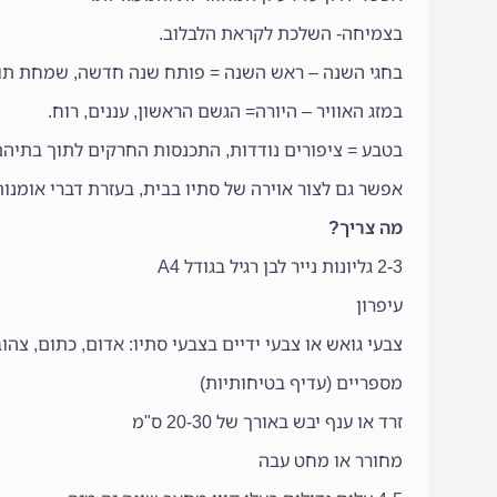
בצמיחה- השלכת לקראת הלבלוב.
בחגי השנה – ראש השנה = פותח שנה חדשה, שמחת תור
במזג האוויר – היורה= הגשם הראשון, עננים, רוח.
בטבע = ציפורים נודדות, התכנסות החרקים לתוך בתיהם
אפשר גם לצור אוירה של סתיו בבית, בעזרת דברי אומנו
מה צריך?
2-3 גליונות נייר לבן רגיל בגודל A4
עיפרון
צבעי גואש או צבעי ידיים בצבעי סתיו: אדום, כתום, צהו
מספריים (עדיף בטיחותיות)
זרד או ענף יבש באורך של 20-30 ס"מ
מחורר או מחט עבה