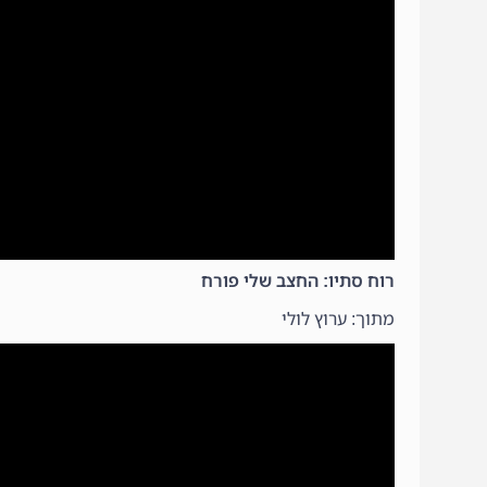
רוח סתיו: החצב שלי פורח
מתוך: ערוץ לולי