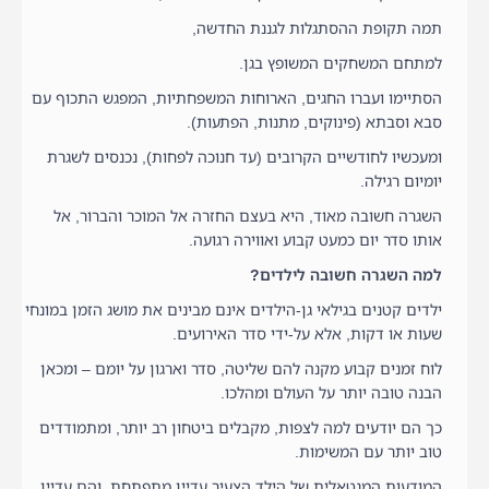
תמה תקופת ההסתגלות לגננת החדשה,
למתחם המשחקים המשופץ בגן.
הסתיימו ועברו החגים, הארוחות המשפחתיות, המפגש התכוף עם
סבא וסבתא (פינוקים, מתנות, הפתעות).
ומעכשיו לחודשיים הקרובים (עד חנוכה לפחות), נכנסים לשגרת
יומיום רגילה.
השגרה חשובה מאוד, היא בעצם החזרה אל המוכר והברור, אל
אותו סדר יום כמעט קבוע ואווירה רגועה.
למה השגרה חשובה לילדים?
ילדים קטנים בגילאי גן-הילדים אינם מבינים את מושג הזמן במונחי
שעות או דקות, אלא על-ידי סדר האירועים.
לוח זמנים קבוע מקנה להם שליטה, סדר וארגון על יומם – ומכאן
הבנה טובה יותר על העולם ומהלכו.
כך הם יודעים למה לצפות, מקבלים ביטחון רב יותר, ומתמודדים
טוב יותר עם המשימות.
המודעות המנטאלית של הילד הצעיר עדיין מתפתחת, והם עדיין