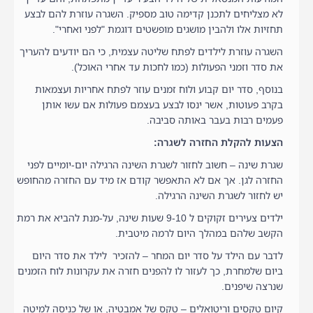
לא מצליחים לתכנן קדימה טוב מספיק. השגרה עוזרת להם לבצע
תחזיות אלו ולהבין מושגים מופשטים דוגמת "לפני ואחרי".
השגרה עוזרת לילדים לפתח שליטה עצמית, כי הם יודעים להעריך
את סדר וזמני הפעולות (כמו לחכות עד אחרי האוכל).
בנוסף, סדר יום קבוע ולוח זמנים עוזר לפתח אחריות ועצמאות
בקרב פעוטות, אשר ינסו לבצע בעצמם פעולות אם עשו אותן
פעמים רבות בעבר באותה סביבה.
הצעות להקלת החזרה לשגרה:
שגרת שינה – חשוב לחזור לשגרת השינה הרגילה יום-יומיים לפני
החזרה לגן. אך אם לא התאפשר קודם אז מיד עם החזרה מהחופש
יש לחזור לשגרת השינה הרגילה.
ילדים צעירים זקוקים ל 9-10 שעות שינה, על-מנת להביא את רמת
הקשב שלהם במהלך היום לרמה מיטבית.
לדבר עם הילד על סדר יום המחר – להזכיר לילד את סדר היום
ביום שלמחרת, כך לעזור לו להפנים חזרה את עקרונות לוח הזמנים
שנרצה שיפנים.
קיום טקסים וריטואלים – טקס של אמבטיה, או של כניסה למיטה