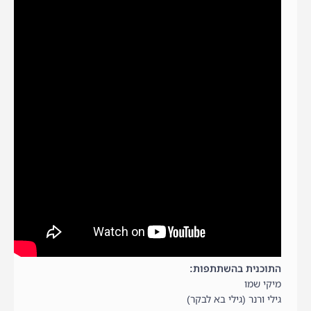
התוכנית בהשתתפות:
מיקי שמו
גילי ורנר (גילי בא לבקר)