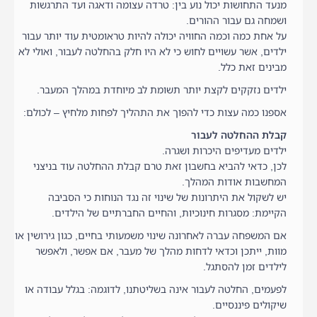
מנעד התחושות יכול נוע בין: טרדה עצומה ודאגה ועד התרגשות
ושמחה גם עבור ההורים.
על אחת כמה וכמה החוויה יכולה להיות טראומטית עוד יותר עבור
ילדים, אשר עשויים לחוש כי לא היו חלק בהחלטה לעבור, ואולי לא
מבינים זאת כלל.
ילדים נזקקים לקצת יותר תשומת לב מיוחדת במהלך המעבר.
אספנו כמה עצות כדי להפוך את התהליך לפחות מלחיץ – לכולם:
קבלת ההחלטה לעבור
ילדים מעדיפים היכרות ושגרה.
לכן, כדאי להביא בחשבון זאת טרם קבלת ההחלטה עוד בניצני
המחשבות אודות המהלך.
יש לשקול את היתרונות של שינוי זה נגד הנוחות כי הסביבה
הקיימת: מסגרות חינוכיות, והחיים החברתיים של הילדים.
אם המשפחה עברה לאחרונה שינוי משמעותי בחיים, כגון גירושין או
מוות, ייתכן וכדאי לדחות מהלך של מעבר, אם אפשר, ולאפשר
לילדים זמן להסתגל.
לפעמים, החלטה לעבור אינה בשליטתנו, לדוגמה: בגלל עבודה או
שיקולים פיננסיים.