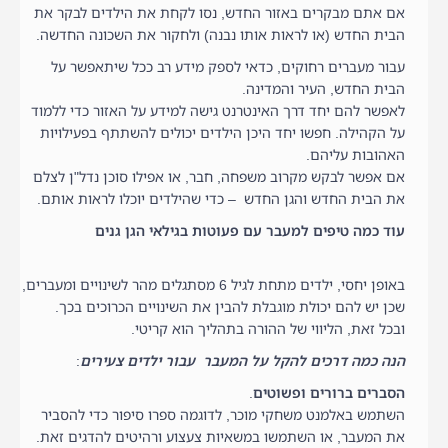
אם אתם מבקרים באזור החדש, נסו לקחת את הילדים לבקר את
הבית החדש (או לראות אותו נבנה) ולחקור את השכונה החדשה.
עבור מעברים רחוקים, כדאי לספק מידע רב ככל שיתאפשר על
הבית החדש, העיר והמדינה.
לאפשר להם יחד דרך האינטרנט גישה למידע על האזור כדי ללמוד
על הקהילה. חפשו יחד היכן הילדים יכולים להשתתף בפעילויות
האהובות עליהם.
אם אפשר לבקש מקרוב משפחה, חבר, או אפילו סוכן נדל"ן לצלם
את הבית החדש והגן החדש – כדי שהילדים יוכלו לראות אותם.
עוד כמה טיפים למעבר עם פעוטות בגילאי הגן גנים
באופן יחסי, ילדים מתחת לגיל 6 מסתגלים מהר לשינויים ומעברים,
שכן יש להם יכולת מוגבלת להבין את השינויים הכרוכים בכך.
ובכל זאת, הליווי של ההורה בתהליך הוא קריטי.
הנה כמה דרכים להקל על המעבר עבור ילדים צעירים
:
הסברים ברורים ופשוטים
.
השתמש באלמנט משחקי מוכר, לדוגמה ספרו סיפור כדי להסביר
את המעבר, או השתמשו במשאיות צעצוע ורהיטים להדגים זאת.