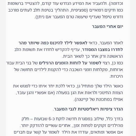
וכדומה). ולהעביר את המידע הנדרש עוד קודם, להצטייד ברשומות
כמו תיקים רפואיים (ספציפית, התהליך בטיפת חלב לעתים מורכב
ודורש טיפול שעדיף שיעשה טרם המעבר אם ניתן).
יום אחרי המעבר
לאחר המעבר, כדאי
לאפשר לילד להיכנס כמה שיותר מהר
לחדרו במצבו המסודר
, עדיף להקדיש לחדרו את תשומת הלב
הראשונה ורק אחר כך לשאר הבית.
כמו כן, רצוי
לשמור על לוחות הזמנים הרגילים
של בני הבית עבור
ארוחות, מקלחות וזמני השכבה כדי להקנות לילדים תחושה של
היכרות.
כאשר הילד שלך מתחיל גן, כדאי ללכת יחד איתו כדי לפגוש את
הצוות החינוכי ולראות את הגן בפעולה (אם אפשרי והגן עובד,
אפילו במתכונת של קייטנה).
הגדר ציפיות ריאליסטיות לגבי המעבר
.
בדרך כלל, שילוב במסגרת חדשה לוקח כ-6 שבועות – חלק
מהילדים זקוקים לפחות זמן;, אחרים עשויים להזדקק יותר.
אם אפשר ומתאים, עודדו את הילד לשמור על קשר עם חברים