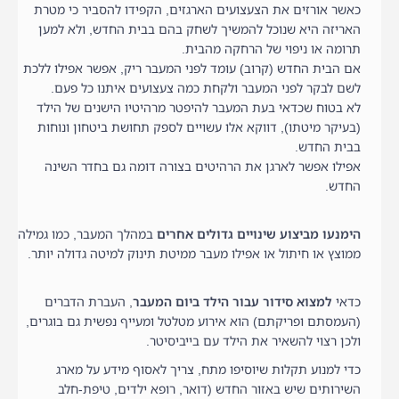
כאשר אורזים את הצעצועים הארגזים, הקפידו להסביר כי מטרת
האריזה היא שנוכל להמשיך לשחק בהם בבית החדש, ולא למען
תרומה או ניפוי של הרחקה מהבית.
אם הבית החדש (קרוב) עומד לפני המעבר ריק, אפשר אפילו ללכת
לשם לבקר לפני המעבר ולקחת כמה צעצועים איתנו כל פעם.
לא בטוח שכדאי בעת המעבר להיפטר מרהיטיו הישנים של הילד
(בעיקר מיטתו), דווקא אלו עשויים לספק תחושת ביטחון ונוחות
בבית החדש.
אפילו אפשר לארגן את הרהיטים בצורה דומה גם בחדר השינה
החדש.
הימנעו מביצוע שינויים גדולים אחרים
במהלך המעבר, כמו גמילה
ממוצץ או חיתול או אפילו מעבר ממיטת תינוק למיטה גדולה יותר.
כדאי
למצוא סידור עבור הילד ביום המעבר
, העברת הדברים
(העמסתם ופריקתם) הוא אירוע מטלטל ומעייף נפשית גם בוגרים,
ולכן רצוי להשאיר את הילד עם בייביסיטר.
כדי למנוע תקלות שיוסיפו מתח, צריך לאסוף מידע על מארג
השירותים שיש באזור החדש (דואר, רופא ילדים, טיפת-חלב