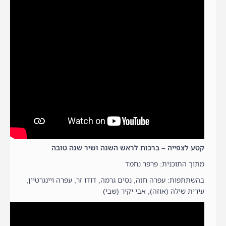
קטע לצפייה – ברכות לראש השנה ושיר שנה טובה
מתוך התוכנית: פרפר נחמד
בהשתתפות: עפרה חזה, נסים גרמה, דודו זר, עפרה ויינגרטיין,
עירית שילה (אוזה), אבי יקיר (שבי)