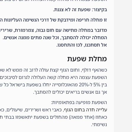
בקיצור:
שפעת זה לא צננת.
זו מחלה חריפה ומידבקת של דרכי הנשימה העליונות הנ
מדובר במחלה מתישה עם חום גבוה, צמרמורת, שרירים 
המחלה יכולה להסתבך, וכל שנה מתים ממנה אנשים.
אל תסתכנו, לכו והתחסנו.
מחלת שפעת
כשהאף דולף, וחום הגוף קצת עולה לרוב זה ממש לא שפ
השפעת עצמה היא מחלה קשה העלולה לגרום לסיבוכים שונים ואף ג
בין 5% ל-20% מהאוכלוסייה יחלו בשפעת בישראל כל שנה והיא מסכנת במיוחד קשישים, תינוקות, מדוכאי מערכת חיסון ונשים בהיריון.
אך גם אנשים בריאים יכולים להסתבך.
השפעת מופיעה בפתאומיות:
עלייה חדה בחום הגוף
, כאבי ראש ושרירים, שיעולים, כא
כאחוז (אחד ממאה) מהחולים בשפעת יתאשפזו בבתי חולי
נשימתי.