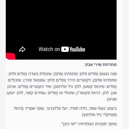
מחרוזת שירי אביב
פנה הגשם (מלים ולחן: מתתיהו שלם); שיבולת בשדה (מלים ולחן:
מתתיהו שלם); לקוצרים הידד (מלים ולחן: עמנואל זמיר); שיבולים
(מלים: מיכאל קשטן, לחן: גיל אלדמע); שיר הקוצרים (מלים: ארנון
מגן, לחן: דניאל פקטורי); שיבולי פז (מלים: עמירם קופר, לחן: יעקב
שגיא).
ביצוע: נעמי שמר, גילה חסיד, יעל גולדברגר, עופר שפריר (ניהול
מוסיקלי: גיל אלדמע)
מתוך תוכנית הטלוויזיה "ימי ניסן"