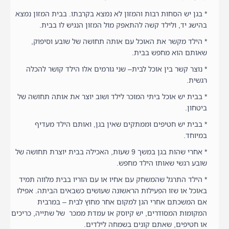
* בגן יש הסחות רבות והמזון לא נמצא בקרבתו. בבית המזון נמצא
בהישג יד, ולילד קשה להתאפק מול המזון הנגיש לו בבית.
* הילד מקשר את האוכל עם אותה תחושה של שובע וסיפוק,
שאותם הוא מחפש בבית.
* נוצר קשר בין אוכל לבית– שני גורמים אלו הילד קושר להכלה
רגשית.
* בבית יש אוכל ביתי המוכר לילד ושוב יוצר את אותה תחושה של
ביטחון.
* בבית יש חטיפים וממתקים שאין בגן, ואותם הילד מעדיף
במיוחד.
* אחרי שהות בגן במשך 9 שעות, האכילה בבית יוצרת תחושה של
שובע רגשי שאותו הילד מחפש.
* הילד התרגל שהמשחק עם אחיו או עם הוריו בבית מלווה תמיד
באוכל או שזו הפעילות הראשונה שעושים כשבאים הביתה. אפילו
אם המשכתם אחרי הגן למקום אחר מחוץ לבית – במרבית
המקומות המסודרים, יש קיוסק או עמדת ממכר של שתייה, כריכים
או חטיפים, שאתם קונים בשמחה לילדים.