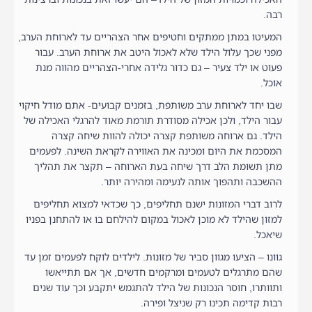
רבה.
המעיטו במתן ממתקים וחטיפים אחר הצהריים עד לארוחת הערב,
מפני שכך עלול הילד שלא לאכול היטב את ארוחת הערב. עבור
פעוט או ילד צעיר – גם כדור גלידה אחרי-הצהריים מהווה מנת
אוכל.
שבו יחד לארוחת ערב משותפת, בזמנים קבועים- אתם מודל חיקוי
עבור הילד, ולכן אכילה מסודרת תורמת מאוד להרגלי האכילה של
הילד. גם ארוחה משותפת קצרה יכולה להוות שיחה קצרה
המסכמת את היום ומכינה את האווירה לקראת השינה. לפעמים
מתן תשומת הלב דרך שיחה בעת הארוחה – תקצר את תהליך
ההשכבה ותהפוך אותה לנעימה ומהירה יותר.
לרוב דברי המזונות ישנם תחליפים, כך שכדאי למצוא תחליפים
למזון שהילד לא מוכן לאכול במקום להילחם בו או להתחנן בפניו
שיאכל.
גוונו – הציעו מגוון סביר של מזונות. לילדים לוקח לפעמים זמן עד
שהם מתרגלים לטעמים ומרקמים חדשים, אך אם תתייאשו
ותוותרו, חוסר הנכונות של הילד להתגמש יתקבע וכך עוד שנים
רבות קדימה תכינו רק שניצל ופירה.