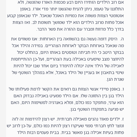
אם רוב הילדים הותירו היום רבע מכמות האורז שהוגשה, ולא
התלוננו על טעמו, ניתן להניח שהגשנו יותר מדי אורז. באופן
אוטומטי הצוות משווה את כמויות האוכל שנאכל. ילד שבאופן קבוע
אוכל פחות מרוב הילדים הוא ילד שמושך תשומת לב. ואז הצוות
בדרך כלל מדווח ומברר עם ההורה את פשר הדבר.
ה. היסק דומה נעשה גם בהשוואה בין הארוחות: אנו משווים את
מה שנאכל בארוחת הבוקר לארוחת הצהריים. במידה והילד אכל
בבוקר היטב כי היו חביתה וטוסטים באותו היום, בהחלט יכול
להיווצר מצב שימעיט באכילה בעת הצהריים, ועל-כן ההתייחסות
לאכילה של הילד אינה יכולה להימדד ביום אחד שבו יכול להיות
שינוי בתאבון או בעניין של הילד באוכל, אלא במהלך השוטף של
שגרת הגן.
ו. באופן מיידי אנשי הצוות גם רואים את הקשר לרמת פעילותו של
הילד בגן בין התזונה שלו. אם הילד ממעיט באכילה נבדוק האם
הוא ערני, מתפקד כמו כולם, ומלא באנרגיה למשימות היום, האם
יש פגיעה בתפקודו השוטף בגן.
ז. ילדים מאוד נהנים מאכילה חברתית. יש רצון להידמות זה לזה
ונוצר לחץ חברתי סמוי שעיקרו רצון להיות כמו כולם, על-כן לרוב יש
פחות בעיות אכילה בגן מאשר בבית. בבית פעמים רבות הילד