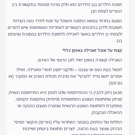
תזונת הילדים בגן הילדים הוא חלק מרכזי ומהותי בתקשורת בין
ההורים לצוות הגן.
הפעם בחרתי בנושא התזונה והאוכל על מנת לחדד כמה נקודות
חשובות ולדון בהיבטים הקשורים לאחריות המשותפת שיש להורים
ולצוותי גן הילדים באשר לאכילה ולתזונת הילדים במסגרת שהותם
בגן.
קצת על אוכל ואכילה באופן כללי
האכילה קשורה באופן ישיר לפן הרגשי של האדם.
למשל בעת כעס או עצבנו – חלקנו יימנע לגמרי מאכילה, ואילו
אחרים ייגשו מייד "לטרוף" את מרבית תכולת הארון או המקרר (או
גם וגם).
מכאן ניתן להבין כי ההתייחסות שלנו למזון היא התייחסות רגשית,
מכיוון שתחושת השובע התחושתית (פיסית) מתקופת ינקותנו,
מתחברת לתחושת השובע הרגשית שנוצרה מעצם ההנקה או
ההאכלה מבקבוק.
התלות של התינוק במבוגר האחראי עליו (הורים) והקשר הפיסי
ההדוק שנוצר בעת ההזנה, יוצרים תחושת ביטחון ושייכות