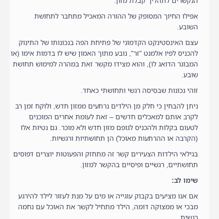
הנקשרים לתהליך קבלת מזון.
אפילו החיוך המסופק של ההורה המאכיל מתחבר לתחושת
השובע.
עצם האינסטינקט הקדמוני של פתיחת הפה בנכונותו של התינוק
להכניס לפיו אלמנט "זר", נובע מתוך האמון שיש לו בדמות אימו (או
המבוגר הדואג לו), והוא מצידו מקשר זאת במהרה למימוש תחושת
שובע.
זוהי נכונות שבסיסה רגשי ותחושתי כאחד.
ניתן להבחין כי חלק מן הילדים נרתעים ממזון חדש, ולוקח זמן רב
לקרב אותם למאכלים חדשים – זאת לעומת אחרים המוכנים
לטעום בקלות ולהכניס לגופם מזון חדש ולא מוכר. גם נטיות אלו
(הקרבה או ההרתעות מאוכל) הן תחושתיות ורגשיות.
בגילאי הילדות הצעירים קשר זה מתחזק והפעוטות יוצרים דפוסים
תחושתיים, רגשיים ופיסיים בהקשר למזון.
שימו לב:
אם אנו מציעים בקבוק עוגייה או מים על מנת לעזור לילד להירגע
מבכי או ממצוקה דומה, הילד מתחיל לקשר את האוכל עם נחמה
רגשית.