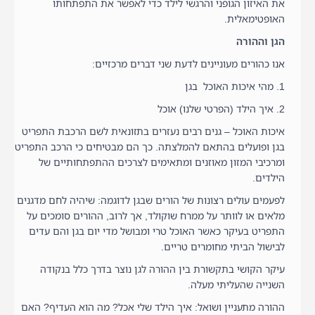
את האיזון הגופני והרגשי לילד כדי לאפשר את התפתחותו
האופטימאלית.
הגן וההורה
אנו כהורים מעוניינים לדעת שני דברים מרכזיים:
1. מהי איכות האוכל בגן
2. איך הילד (הפרטי שלנו) אוכל
איכות האוכל – גנים רבים נעזרים בתזונאית לשם הרכבת התפריט
בגן ופועלים בהתאם להמלצתה. כך הם מבטיחים כי הרכב התפריט
ומרכיבי המזון מאוזנים ומתאימים לצרכים ההתפתחותיים של
הילדים.
לפעמים עולים רצונות של הורים שבגן לדוגמה: שיהיה לחם מדגנים
מלאים או לוותר על ממרח שוקולד, אך לרוב, ההורים סומכים על
התפריט בעיקר כאשר האוכל טרי ומבושל מדי יום בגן והם עדים
לבישול הביתי מחומרים טריים.
עיקר הקושי בתקשורת בין ההורה לגן נוצר בדרך כלל בנקודה
השנייה שהעליתי מעלה.
ההורה מתעניין ושואל: איך הילד שלי אכל? מה הוא העדיף? האם