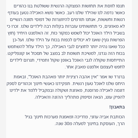
תנסו לווסת את תחושות המצוקה הרגשית ששולטת בנו כהורים
כאשר נדמה לנו שהילד שלנו רעב. כאשר נושא האכילה נטען בעודף
רגשות וחששות, אנחנו תורמים להיווצרות של דפוסי תזונה רגשיים
לא מאוזנים, כי תחושותינו עוברות בקלות רבה לילדים שלנו. זכרו כי
בשביל הילד האוכל יכול לשמש כמקור כוח, זה האלמנט היחיד (חוץ
הפרשות גוף) שאנו לא יכולים לכפות בכוח על הילד שלנו. ועל-כן
ככל שאנו נהיה יותר לחוצים לגבי האכילה, כך הילד עלול להשתמש
בכוח הזה נגדנו, למשיכת תשומת לב במצב של תסכול או קונפליקט.
התייחסות שקולה לגבי האוכל באופן שקול ותמידי, תגרום לילדים
לחפש לעצמם אלמנט מאבק אחר.
ברנרד שו אמר "אין אהבה רצינית יותר מאהבת האוכל", ובאמת
היחס שלנו לאוכל טעון רגשית. תפקידנו כאנשי חינוך וכהורים לספק
דוגמה לאכילה מרוסנת, מאוזנת ושקולה ובמקביל ללמד את ילדינו
להפיק עונג, הנאה וסיפוק מתהליך ההזנה והאכילה.
בתאבון!
הכותבת אביה עוזני, מדריכה ומאמנת מערכות חינוך בגיל
הרך, העוסקת בחינוך למעלה מ30 שנה.