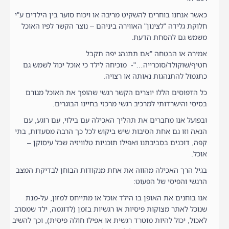
כאשר אנחנו בוחרים להשקיט מריבה או ויכוח סוער בין הילדים ע"י
חלוקת גלידה "לצינון" האווירה ביניהם – נוצר הקשר לפיו האוכל
משמש גם להסחת הדעת.
אמירה או הבטחה "אם תתנהג יפה תקבל
חטיף/שוקולד/סוכרייה…"- מוכיחה לילד כי אוכל יכול לשמש גם
כתגמול להתנהגות נאותה או רצויה.
כל הדפוסים הללו יוצרים הקשר רגשי שהופך את האוכל מגורם
בסיסי והישרדותי למרכיב רגשי מרכזי בחיינו הבוגרים.
ובפועל אנו מחברים את תהליך האכילה עם בילוי, עם רוגע, עם
הנאה וזו גם אחת הסיבות שיש ביקוש לכל כך הרבה מסעדות, בתי
קפה, דוכנים בסביבתנו ואפילו תוכניות טלוויזיה שכל עיסוקן –
אוכל.
בגיל הרך האכילה מהווה את אחת מנקודות הבוחן לבדיקת המצב
הרגשי והפיסי של הפעוט:
אנו בוחנים את האופן בו הילד אוכל או מתייחס למזון, על-מנת
שנוכל לאתר מצוקות פיסיות או רגשיות בזמן (לדוגמה, ילד שמסרב
לאכול, יכול להיות מוטרד רגשית או אפילו חולה פיסית), וכך להשיב