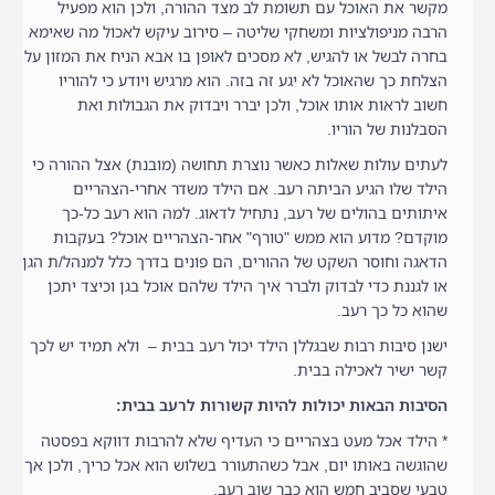
מקשר את האוכל עם תשומת לב מצד ההורה, ולכן הוא מפעיל
הרבה מניפולציות ומשחקי שליטה – סירוב עיקש לאכול מה שאימא
בחרה לבשל או להגיש, לא מסכים לאופן בו אבא הניח את המזון על
הצלחת כך שהאוכל לא יגע זה בזה. הוא מרגיש ויודע כי להוריו
חשוב לראות אותו אוכל, ולכן יברר ויבדוק את הגבולות ואת
הסבלנות של הוריו.
לעתים עולות שאלות כאשר נוצרת תחושה (מובנת) אצל ההורה כי
הילד שלו הגיע הביתה רעב. אם הילד משדר אחרי-הצהריים
איתותים בהולים של רעב, נתחיל לדאוג. למה הוא רעב כל-כך
מוקדם? מדוע הוא ממש "טורף" אחר-הצהריים אוכל? בעקבות
הדאגה וחוסר השקט של ההורים, הם פונים בדרך כלל למנהל/ת הגן
או לגננת כדי לבדוק ולברר איך הילד שלהם אוכל בגן וכיצד יתכן
שהוא כל כך רעב.
ישנן סיבות רבות שבגללן הילד יכול רעב בבית – ולא תמיד יש לכך
קשר ישיר לאכילה בבית.
הסיבות הבאות יכולות להיות קשורות לרעב בבית:
* הילד אכל מעט בצהריים כי העדיף שלא להרבות דווקא בפסטה
שהוגשה באותו יום, אבל כשהתעורר בשלוש הוא אכל כריך, ולכן אך
טבעי שסביב חמש הוא כבר שוב רעב.