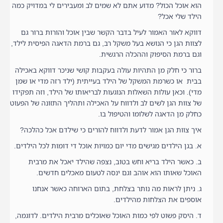
הוא אוכל הכול? מדוע אתם לא שמים לב ומעבירים לי במדויק כמה
הילד שלי אכל?
דווקא לאור האמור לעיל בדבר הקשר שבין אוכל והורות ברור גם
לצוות הגן כי הנושא בעל משקל רב, גם ברמת הדאגה הפיסית לילד,
וגם ברמת הסיפוק וההכלה הרגשית.
ברור כי חלק מן התהיות עולה בעקבות קושי שניכר דווקא באכילה
בבית או כשרמת המשקל של הילד בעייתית (ילד רזה מדי או שמן
מדי). וכאן עולות השאלות הנוגעות לבריאותו של הילד, וזה תפקידו
של צוות הגן לשים לב ולדווח על האכילה ותהליך התזונה של הפעוט
כחלק מן הדאגה לשלומו והטיפול בו.
איך צוות הגן אמור לדעת ולדווח להורים כי שילדם אכל כהלכה?
א. בגן הילדים מגישים מדי יום כמויות אוכל די דומות לכל הילדים.
ב. כאשר הילד בריא וחש בטוב, נצפה שהילד יאכל את מרבית
האוכל שאותו הוא אוהב וגם ינסה לטעום מאכלים חדשים.
ג. ניתן לראות מה נותר בצלחת, בתום הארוחה כאשר אנחנו
אוספים את הצלחות מהילדים.
ד. היסק פשוט לפי כמות האוכל שאוכלים מרבית הילדים. לדוגמה,