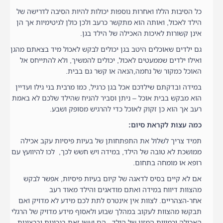
כל הסיבות הללו ואחרות נוספות יכולות להיות הסיבה לדרישה של
הילד לאכול, ואותה הוא מתקשר כרעב ולכן כולן לגיטימיות אך הן
אינן קשורות לאיכות האכילה של הילד בגן.
גם ילדים שאוכלים היטב בגן יכולים לבקש לאכול מיד בצאתם מהגן
ואילו ילדים שממעטים לאכול, יכולים להמשיך, ולא להתייחס אל
האוכל כמקור של נחמה,הנאה או קשר גם בבית.
במידה ובדקתם שילדכם אכל בגן כרגיל, כמו מרבית בני גילו ועדיין
הוא מבקש בבית אוכל – ניתן וסביר להניח שהילד שלכם לא באמת
רעב אך הוא כן זקוק לאוכל כדי להרגיש מסופק ושבע.
כמה עצות לקראת סיום:
תמיד צריך לשלול את התפתחותן של בעיות פיסיות עקב אכילה
ממושכת לא טובה של הילד, במידה ויש חשש לכך, לכו להיוועץ עם
רופא או מומחה בתחום.
אם לא קיים בסיס לדאגה של קיום בעיות פיסיות, אפשר לבקש
מהצוות דיווח במידה ואתם מודאגים והילד מאוד רעב
אחר-הצהריים. לצוות אין אינטרס לתת לכם מידע לא מדויק ואם
תבקשו מהצוות לעקוב במהלך שבוע ולאסוף מידע מדויק של הרגלי
האכילה וכמויות המזון של הילד– הם יעשו זאת בנכונות וברצינות