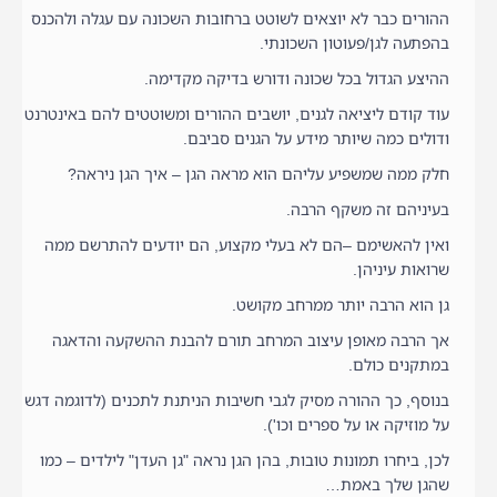
ההורים כבר לא יוצאים לשוטט ברחובות השכונה עם עגלה ולהכנס
בהפתעה לגן/פעוטון השכונתי.
ההיצע הגדול בכל שכונה ודורש בדיקה מקדימה.
עוד קודם ליציאה לגנים, יושבים ההורים ומשוטטים להם באינטרנט
ודולים כמה שיותר מידע על הגנים סביבם.
חלק ממה שמשפיע עליהם הוא מראה הגן – איך הגן ניראה?
בעיניהם זה משקף הרבה.
ואין להאשימם –הם לא בעלי מקצוע, הם יודעים להתרשם ממה
שרואות עיניהן.
גן הוא הרבה יותר ממרחב מקושט.
אך הרבה מאופן עיצוב המרחב תורם להבנת ההשקעה והדאגה
במתקנים כולם.
בנוסף, כך ההורה מסיק לגבי חשיבות הניתנת לתכנים (לדוגמה דגש
על מוזיקה או על ספרים וכו').
לכן, ביחרו תמונות טובות, בהן הגן נראה "גן העדן" לילדים – כמו
שהגן שלך באמת…