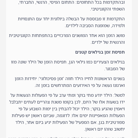
ובהתקדמות בכל התחומים: התחום הפיסי, הרגשי, החברתי,
השפתי והקוגניטיבי.
התקדמות זו מבוססת על הבשלה ביולוגית יחד עם התנסויות
ולמידה, שמזמנת הסביבה לילדים.
מושג הזמן הוא אחד המושגים המרכזיים בהתפתחות הקוגניטיבית
והרגשית של ילדים.
תפיסת זמן בגילאים קטנים
בגילאים הצעירים כמו גילאי הגן, תפיסת הזמן של הילד שונה מזו
של המבוגר.
בשנים הראשונות לחייו הילד חווה 'זמן פסיכולוגי': יחידות הזמן
וארגונו נעשה על פי האירועים המתרחשים בזמן זה.
למשל: הילד יודע מתי בוקר ומתי ערב על פי הפעולות הנעשות על
ידו בשעות אלו של היום, לכן בקומו משנת צהריים לעתים יתבלבל
ויאמין שהגיע בוקר; הילד יכול להבחין בין ימות השבוע על פי
הפעולות המאפיינות ימים אלו: לדוגמה, שביום ראשון יש פעילות
ספורטיבית בגן, אם המפעיל של הפעילות יגיע ביום אחר, הילד
יחשוב שזהו יום ראשון.